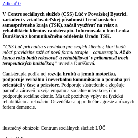
Zdielať
0
V Centre sociálnych služieb (CSS) Lúč v Považskej Bystrici,
zariadení v zriaďovateľskej pôsobnosti Trenčianskeho
samosprávneho kraja (TSK), začali využívať na relax a
rehabilitáciu klientov canisterapiu. Informovala o tom Lenka
Ďurášiová z komunikačného oddelenia Úradu TSK.
“CSS Lúč prichádza s novinkou pre svojich klientov, ktorí budú
môcť pravidelne zažívať novú formu terapie – canisterapiu.
Až do
konca roka budú relaxovať a rehabilitovať v prítomnosti troch
terapeutických buldočkov,
”
uviedla Ďurášiová.
Canisterapia podľa nej r
ozvíja hrubú a jemnú motoriku,
podporuje verbálnu i neverbálnu komunikáciu a pomáha pri
orientácii v čase a priestore.
Podporuje sústredenie a zlepšuje
pamäť a zároveň rozvíja empatiu a sociálne interakcie, čím
podporuje sociálne cítenie. Má tiež pozitívny vplyv na fyzickú
rehabilitáciu a relaxáciu. Osvedčila sa aj pri liečbe agresie a rôznych
foriem demencie.
ilustračný obrázok: Centrum sociálnych služieb LÚČ