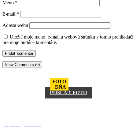
Meno
*
E-mail
*
Adresa webu
Uložiť moje meno, e-mail a webovú stránku v tomto prehliadači
pre moje budúce komentáre.
View Comments (0)
FOTO
DŇA
POSLAŤ FOTO
square_trencin