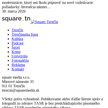
modernizácie, ktorý má školu pripraviť na nové vzdelávacie
požiadavky. Investícia takmer…
30. marca 2026
Trenčín
Trenčianska župa
Kultúra
Podcast
Šport
Krimi
Univerzita
Fotogaléria
Reklama
Kontakt
square media s.r.o.
Mierové námestie 35
911 01 Trenčín
trencin@squaremedia.sk
Všetky práva vyhradené. Publikovanie alebo ďalšie šírenie správ a
fotografií zo zdrojov TASR je bez predchádzajúceho písomného
súhlasu TASR porušením autorského zákona.