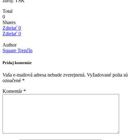
zdroj: TSK
Total
0
Shares
Zdielať
0
Zdielať
0
Author
Square Trenčín
Pridaj komentár
Vaša e-mailová adresa nebude zverejnená.
Vyžadované polia sú
označené
*
Komentár
*