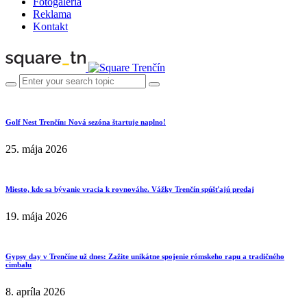
Fotogaléria
Reklama
Kontakt
Golf Nest Trenčín: Nová sezóna štartuje naplno!
25. mája 2026
Miesto, kde sa bývanie vracia k rovnováhe. Vážky Trenčín spúšťajú predaj
19. mája 2026
Gypsy day v Trenčíne už dnes: Zažite unikátne spojenie rómskeho rapu a tradičného
cimbalu
8. apríla 2026