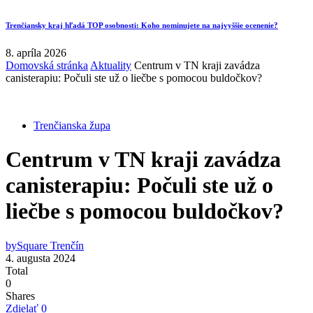
Trenčiansky kraj hľadá TOP osobnosti: Koho nominujete na najvyššie ocenenie?
8. apríla 2026
Domovská stránka
Aktuality
Centrum v TN kraji zavádza
canisterapiu: Počuli ste už o liečbe s pomocou buldočkov?
Trenčianska župa
Centrum v TN kraji zavádza
canisterapiu: Počuli ste už o
liečbe s pomocou buldočkov?
by
Square Trenčín
4. augusta 2024
Total
0
Shares
Zdielať
0