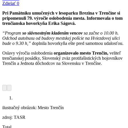
Zdielať
0
Pri Pamätníku umučených v lesoparku Brezina v Trenčíne si
pripomenuli 79. výročie oslobodenia mesta. Informovala o tom
trenčianska hovorkyňa Erika Ságová.
“Program
so slávnostným kladením vencov
sa začne o 10.00 h.
Odchod autobusu od budovy mestskej polície na Hviezdovej ulici
bude o 9.30 h,”
doplnila hovorkyňa ešte pred samotnou udalosťou.
Oslavy výročia oslobodenia
organizovalo mesto Trenčín,
veliteľ
trenčianskej posádky, Slovenský zväz protifašistických bojovníkov
Trenčín a Jednota dôchodcov na Slovensku v Trenčíne.
ilustračný obrázok: Mesto Trenčín
zdroj: TASR
Total