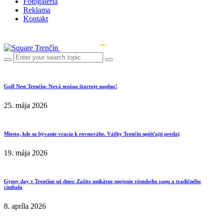
Fotogaléria
Reklama
Kontakt
Golf Nest Trenčín: Nová sezóna štartuje naplno!
25. mája 2026
Miesto, kde sa bývanie vracia k rovnováhe. Vážky Trenčín spúšťajú predaj
19. mája 2026
Gypsy day v Trenčíne už dnes: Zažite unikátne spojenie rómskeho rapu a tradičného
cimbalu
8. apríla 2026