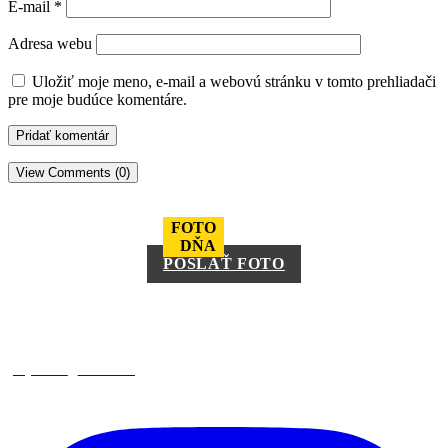
E-mail
*
Adresa webu
Uložiť moje meno, e-mail a webovú stránku v tomto prehliadači
pre moje budúce komentáre.
View Comments (0)
FOTO
DŇA
POSLAŤ FOTO
square_trencin