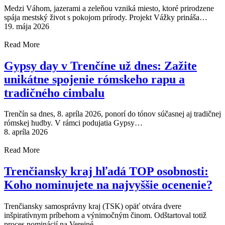
Medzi Váhom, jazerami a zeleňou vzniká miesto, ktoré prirodzene
spája mestský život s pokojom prírody. Projekt Vážky prináša…
19. mája 2026
Read More
Gypsy day v Trenčíne už dnes: Zažite
unikátne spojenie rómskeho rapu a
tradičného cimbalu
Trenčín sa dnes, 8. apríla 2026, ponorí do tónov súčasnej aj tradičnej
rómskej hudby. V rámci podujatia Gypsy…
8. apríla 2026
Read More
Trenčiansky kraj hľadá TOP osobnosti:
Koho nominujete na najvyššie ocenenie?
Trenčiansky samosprávny kraj (TSK) opäť otvára dvere
inšpiratívnym príbehom a výnimočným činom. Odštartoval totiž
proces nominácií na Verejné…