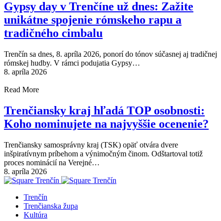
Gypsy day v Trenčíne už dnes: Zažite
unikátne spojenie rómskeho rapu a
tradičného cimbalu
Trenčín sa dnes, 8. apríla 2026, ponorí do tónov súčasnej aj tradičnej
rómskej hudby. V rámci podujatia Gypsy…
8. apríla 2026
Read More
Trenčiansky kraj hľadá TOP osobnosti:
Koho nominujete na najvyššie ocenenie?
Trenčiansky samosprávny kraj (TSK) opäť otvára dvere
inšpiratívnym príbehom a výnimočným činom. Odštartoval totiž
proces nominácií na Verejné…
8. apríla 2026
Trenčín
Trenčianska župa
Kultúra