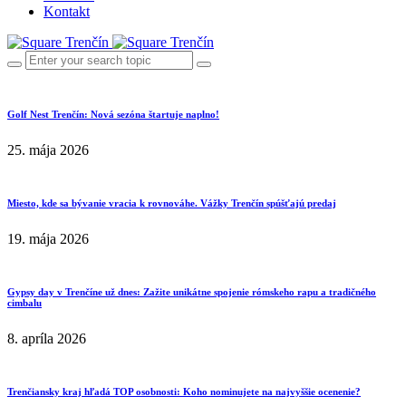
Kontakt
Golf Nest Trenčín: Nová sezóna štartuje naplno!
25. mája 2026
Miesto, kde sa bývanie vracia k rovnováhe. Vážky Trenčín spúšťajú predaj
19. mája 2026
Gypsy day v Trenčíne už dnes: Zažite unikátne spojenie rómskeho rapu a tradičného
cimbalu
8. apríla 2026
Trenčiansky kraj hľadá TOP osobnosti: Koho nominujete na najvyššie ocenenie?