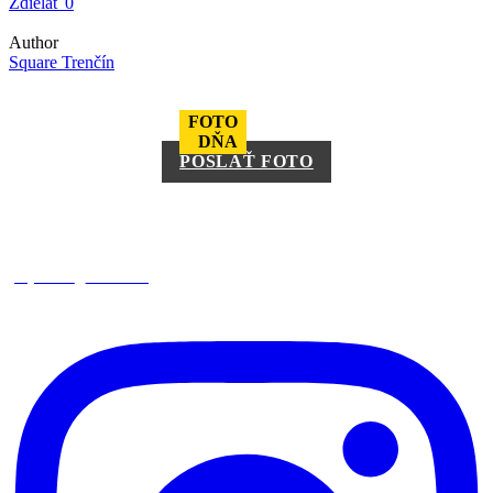
Zdielať
0
Author
Square Trenčín
FOTO
DŇA
POSLAŤ FOTO
square_trencin