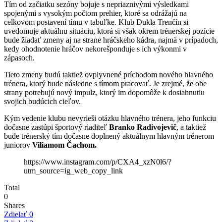
Tím od začiatku sezóny bojuje s nepriaznivými výsledkami
spojenými s vysokým počtom prehier, ktoré sa odrážajú na
celkovom postavení tímu v tabuľke. Klub Dukla Trenčín si
uvedomuje aktuálnu situáciu, ktorá si však okrem trénerskej pozície
bude žiadať zmeny aj na strane hráčskeho kádra, najmä v prípadoch,
kedy ohodnotenie hráčov nekorešponduje s ich výkonmi v
zápasoch.
Tieto zmeny budú taktiež ovplyvnené príchodom nového hlavného
trénera, ktorý bude následne s tímom pracovať. Je zrejmé, že obe
strany potrebujú nový impulz, ktorý im dopomôže k dosiahnutiu
svojich budúcich cieľov.
Kým vedenie klubu nevyrieši otázku hlavného trénera, jeho funkciu
dočasne zastúpi športový riaditeľ
Branko Radivojevič
, a taktiež
bude trénerský tím dočasne doplnený aktuálnym hlavným trénerom
juniorov
Viliamom Čachom.
https://www.instagram.com/p/CXA4_xzN0l6/?
utm_source=ig_web_copy_link
Total
0
Shares
Zdielať
0