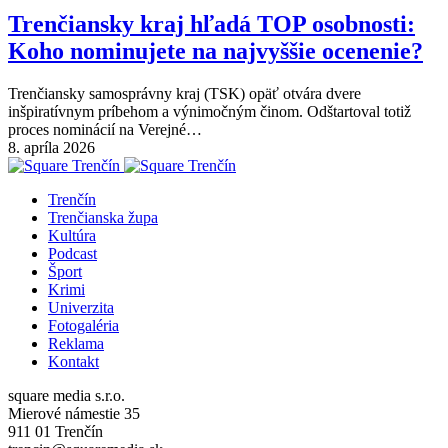
Trenčiansky kraj hľadá TOP osobnosti:
Koho nominujete na najvyššie ocenenie?
Trenčiansky samosprávny kraj (TSK) opäť otvára dvere
inšpiratívnym príbehom a výnimočným činom. Odštartoval totiž
proces nominácií na Verejné…
8. apríla 2026
Trenčín
Trenčianska župa
Kultúra
Podcast
Šport
Krimi
Univerzita
Fotogaléria
Reklama
Kontakt
square media s.r.o.
Mierové námestie 35
911 01 Trenčín