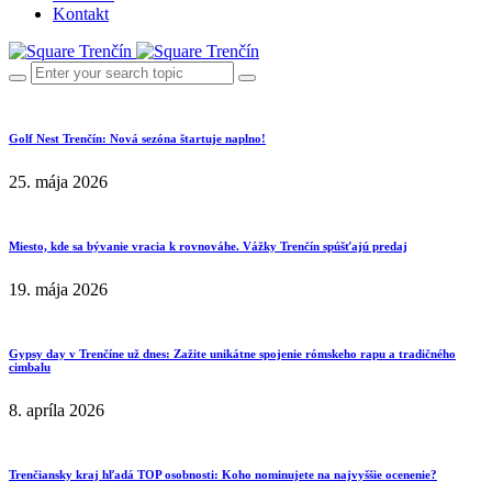
Kontakt
Golf Nest Trenčín: Nová sezóna štartuje naplno!
25. mája 2026
Miesto, kde sa bývanie vracia k rovnováhe. Vážky Trenčín spúšťajú predaj
19. mája 2026
Gypsy day v Trenčíne už dnes: Zažite unikátne spojenie rómskeho rapu a tradičného
cimbalu
8. apríla 2026
Trenčiansky kraj hľadá TOP osobnosti: Koho nominujete na najvyššie ocenenie?