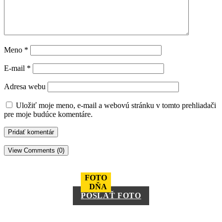
Meno
*
E-mail
*
Adresa webu
Uložiť moje meno, e-mail a webovú stránku v tomto prehliadači
pre moje budúce komentáre.
View Comments (0)
FOTO
DŇA
POSLAŤ FOTO