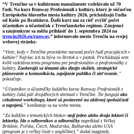
“V Trenčíne sa v kultúrnom manažmente vzdelávalo už 70
ľudí. Na kurz Runway Profesionáli z kultúry, ktorý je súčasťou
Európskeho hlavného mesta kultúry 2026, prichádzajú ľudia
od Košíc po Bratislavu. Ďalší kurz má za cieľ zvýšiť počet
účastníkov a účastníčok z Trenčianskeho regiónu. Záujemci
a záujemkyne sa môžu prihlásiť do 1. septembra 2024 na
trencin2026.eu/runway
,” informovalo mesto Trenčín na svojej
webovej stránke.
“Viete, kedy v Trenčíne pravidelne narastá počet ľudí pracujúcich v
kultúre? Najviac ich tu býva vo štvrtok a v piatok. Prichádzajú sem
kvôli vzdelávaciemu programu pre profesionálov a profesionálky z
kultúry.
Zaoberajú sa témami ako dizajn služieb, strategické
plánovanie a komunikácia, zapájanie publika či sieťovanie
,”
pokračuje.
“Účastníkov a účastníčky každého kurzu Runway Profesionáli z
kultúry čaká päť dvojdňových stretnutí v Trenčíne. Tie fungujú
ako
celodenné workshopy, ktoré sú postavené na aktívnej spoluúčasti
a zapojení,
”
konštatuje sa na webe mesta.
“Za každým z tematických blokov
stojí jeden alebo dvaja lektori či
lektorky. Ide o odborníkov a odborníčky
napríklad z Veľkej
Británie, Poľska, Čiech, Maďarska, Bulharska alebo USA
(program je z veľkej časti v angličtine),”
dodal magistrát.