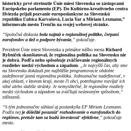
historicky prvé stretnutie Únie miest Slovenska so zástupcami
Európskeho parlamentu (EP). Do Kultúrno-kreatívneho centra
Hviezda prijali pozvanie europoslankyne za Slovenskú
republiku Ľubica Karvašová, Lucia Yar a Miriam Lexmann,”
informovalo mesto Trenčín na svojej webovej stránke.
“Spoločná diskusia
bola najmä o regionálnej politike, čerpaní
eurofondov a tiež o podpore bývania
,”
pokračuje.
Prezident Únie miest Slovenska a primátor nášho mesta
Richard
Rybníček skonštatoval, že regionálna politika na Slovensku nie
je dobrá. Podľa neho spôsobuje zväčšovanie regionálnych
rozdielov medzi východom a západom
.
„Je najvyšší čas, aby sme
na Slovensku dokázali pre najbližšie programovacie obdobie
zadefinovať jasnú regionálnu politiku. Jednoznačne nadefinovať, v
akej oblasti, v ktorom kraji, meste či obci, potrebujeme rozvíjať ich
silné alebo slabšie stránky. Je nemysliteľné, že regionálne rozdiely
medzi východom a západom sa zväčšujú neúnosným spôsobom,“
zdôraznil.
“S tým jednoznačne súhlasí aj poslankyňa EP Miriam Lexmann.
Podľa nej
je dôležité posunúť rozhodovanie o eurofondoch do
regiónov, pretože tam sa budú investovať efektívne
,”
pokračuje
mesto.