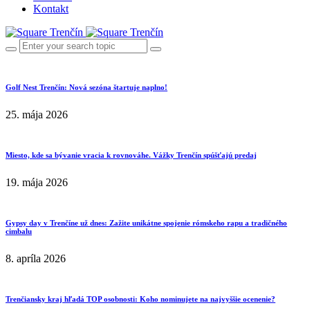
Kontakt
Golf Nest Trenčín: Nová sezóna štartuje naplno!
25. mája 2026
Miesto, kde sa bývanie vracia k rovnováhe. Vážky Trenčín spúšťajú predaj
19. mája 2026
Gypsy day v Trenčíne už dnes: Zažite unikátne spojenie rómskeho rapu a tradičného
cimbalu
8. apríla 2026
Trenčiansky kraj hľadá TOP osobnosti: Koho nominujete na najvyššie ocenenie?