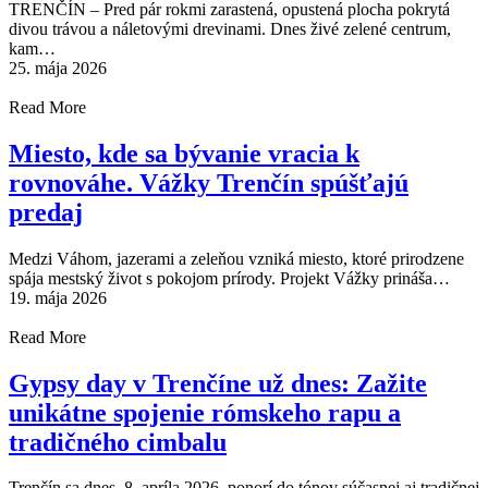
TRENČÍN – Pred pár rokmi zarastená, opustená plocha pokrytá
divou trávou a náletovými drevinami. Dnes živé zelené centrum,
kam…
25. mája 2026
Read More
Miesto, kde sa bývanie vracia k
rovnováhe. Vážky Trenčín spúšťajú
predaj
Medzi Váhom, jazerami a zeleňou vzniká miesto, ktoré prirodzene
spája mestský život s pokojom prírody. Projekt Vážky prináša…
19. mája 2026
Read More
Gypsy day v Trenčíne už dnes: Zažite
unikátne spojenie rómskeho rapu a
tradičného cimbalu
Trenčín sa dnes, 8. apríla 2026, ponorí do tónov súčasnej aj tradičnej