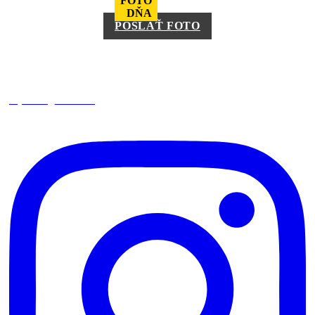
FOTO
DŇA
POSLAŤ FOTO
square_trencin