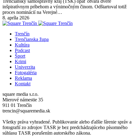
Trenčiansky samosprávny kraj (TSK) opäť otvára dvere
inšpiratívnym príbehom a výnimočným činom. Odštartoval totiž
proces nominácií na Verejné…
8. apríla 2026
Trenčín
Trenčianska župa
Kultúra
Podcast
Šport
Krimi
Univerzita
Fotogaléria
Reklama
Kontakt
square media s.r.o.
Mierové námestie 35
911 01 Trenčín
trencin@squaremedia.sk
Všetky práva vyhradené. Publikovanie alebo ďalšie šírenie správ a
fotografií zo zdrojov TASR je bez predchádzajúceho písomného
súhlasu TASR porušením autorského zákona.