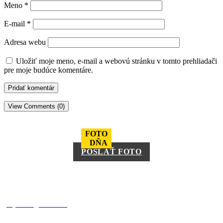
Meno
*
E-mail
*
Adresa webu
Uložiť moje meno, e-mail a webovú stránku v tomto prehliadači
pre moje budúce komentáre.
View Comments (0)
FOTO
DŇA
POSLAŤ FOTO
square_trencin