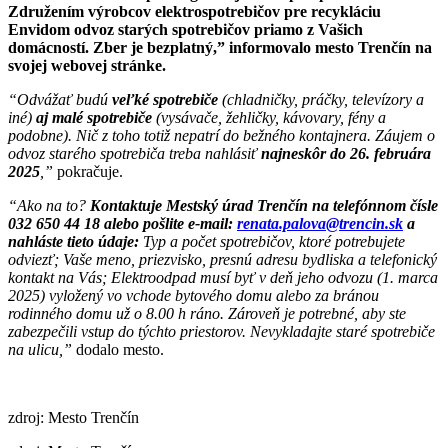
Združením výrobcov elektrospotrebičov pre recykláciu
Envidom odvoz starých spotrebičov priamo z Vašich
domácností. Zber je bezplatný,” informovalo mesto Trenčín na
svojej webovej stránke.
“Odvážať budú
veľké spotrebiče
(chladničky, práčky, televízory a
iné)
aj malé spotrebiče
(vysávače, žehličky, kávovary, fény a
podobne). Nič z toho totiž nepatrí do bežného kontajnera. Záujem o
odvoz starého spotrebiča treba nahlásiť
najneskôr do 26. februára
2025
,”
pokračuje.
“Ako na to?
Kontaktuje Mestský úrad Trenčín na telefónnom čísle
032 650 44 18 alebo pošlite e-mail:
renata.palova@trencin.sk
a
nahláste tieto údaje:
Typ a počet spotrebičov, ktoré potrebujete
odviezť; Vaše meno, priezvisko, presnú adresu bydliska a telefonický
kontakt na Vás; Elektroodpad musí byť v deň jeho odvozu (1. marca
2025) vyložený vo vchode bytového domu alebo za bránou
rodinného domu už o 8.00 h ráno. Zároveň je potrebné, aby ste
zabezpečili vstup do týchto priestorov. Nevykladajte staré spotrebiče
na ulicu,”
dodalo mesto.
zdroj: Mesto Trenčín