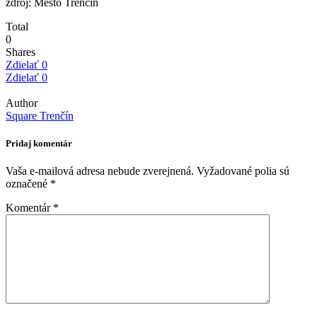
zdroj: Mesto Trenčín
Total
0
Shares
Zdielať
0
Zdielať
0
Author
Square Trenčín
Pridaj komentár
Vaša e-mailová adresa nebude zverejnená.
Vyžadované polia sú
označené
*
Komentár
*