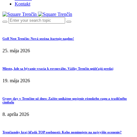
Kontakt
Golf Nest Trenčín: Nová sezóna štartuje naplno!
25. mája 2026
Miesto, kde sa bývanie vracia k rovnováhe. Vážky Trenčín spúšťajú predaj
19. mája 2026
Gypsy day v Trenčíne už dnes: Zažite unikátne spojenie rómskeho rapu a tradičného
cimbalu
8. apríla 2026
Trenčiansky kraj hľadá TOP osobnosti: Koho nominujete na najvyššie ocenenie?