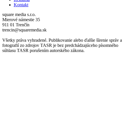
Kontakt
square media s.r.o.
Mierové námestie 35
911 01 Trenčín
trencin@squaremedia.sk
Všetky práva vyhradené. Publikovanie alebo ďalšie šírenie správ a
fotografií zo zdrojov TASR je bez predchádzajúceho písomného
súhlasu TASR porušením autorského zákona.