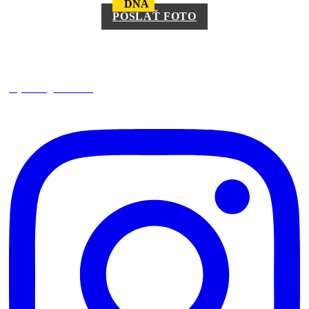
DŇA
POSLAŤ FOTO
square_trencin