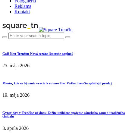
Fotogaléria
Reklama
Kontakt
Golf Nest Trenčín: Nová sezóna štartuje naplno!
25. mája 2026
Miesto, kde sa bývanie vracia k rovnováhe. Vážky Trenčín spúšťajú predaj
19. mája 2026
Gypsy day v Trenčíne už dnes: Zažite unikátne spojenie rómskeho rapu a tradičného
cimbalu
8. apríla 2026