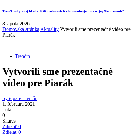
Trenčiansky kraj hľadá TOP osobnosti: Koho nominujete na najvyššie ocenenie?
8. apríla 2026
Domovská stránka
Aktuality
Vytvorili sme prezentačné video pre
Piarák
Trenčín
Vytvorili sme prezentačné
video pre Piarák
by
Square Trenčín
1. februára 2021
Total
0
Shares
Zdielať
0
Zdielať
0