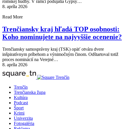
rómskej hudby. V rámci podujatia Gypsy…
8. apríla 2026
Read More
Trenčiansky kraj hľadá TOP osobnosti:
Koho nominujete na najvyššie ocenenie?
Trenčiansky samosprávny kraj (TSK) opäť otvára dvere
inšpiratívnym príbehom a výnimočným činom. Odštartoval totiž
proces nominácií na Verejné…
8. apríla 2026
Trenčín
Trenčianska župa
Kultúra
Podcast
Šport
Krimi
Univerzita
Fotogaléria
Reklama