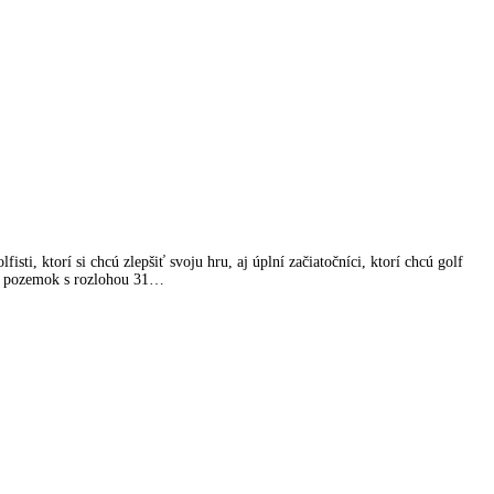
i, ktorí si chcú zlepšiť svoju hru, aj úplní začiatočníci, ktorí chcú golf
ali pozemok s rozlohou 31…