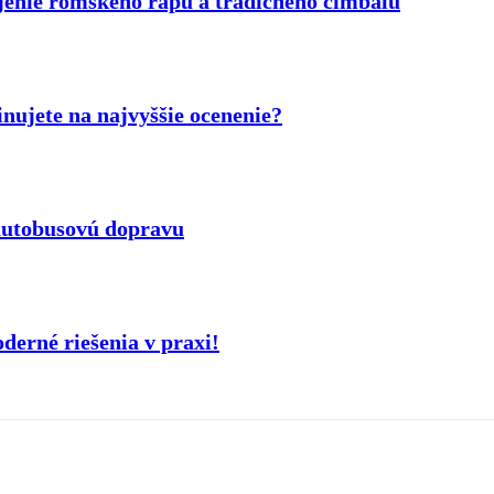
ojenie rómskeho rapu a tradičného cimbalu
ujete na najvyššie ocenenie?
 autobusovú dopravu
derné riešenia v praxi!