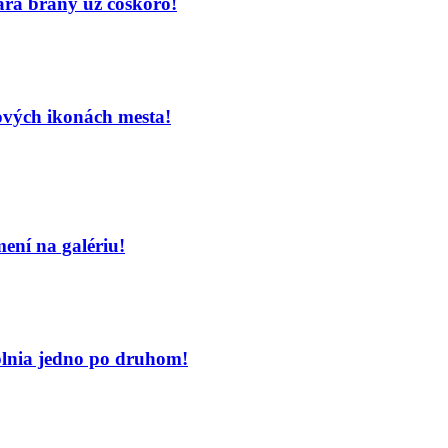
ára brány už čoskoro!
ových ikonách mesta!
ení na galériu!
 plnia jedno po druhom!