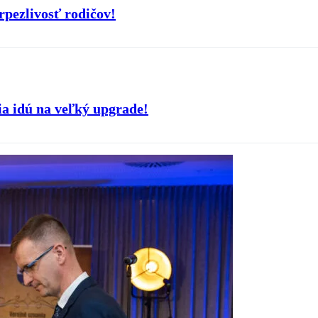
rpezlivosť rodičov!
lia idú na veľký upgrade!