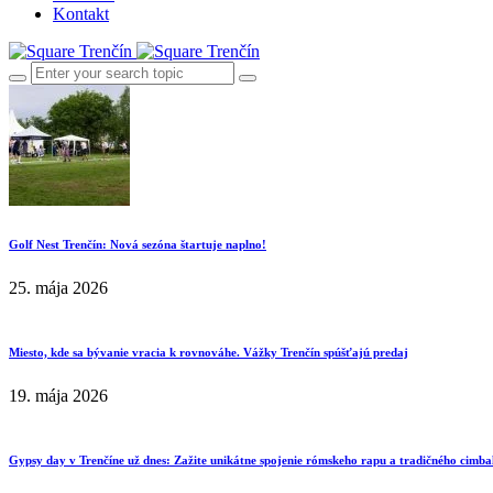
Kontakt
Golf Nest Trenčín: Nová sezóna štartuje naplno!
25. mája 2026
Miesto, kde sa bývanie vracia k rovnováhe. Vážky Trenčín spúšťajú predaj
19. mája 2026
Gypsy day v Trenčíne už dnes: Zažite unikátne spojenie rómskeho rapu a tradičného cimba