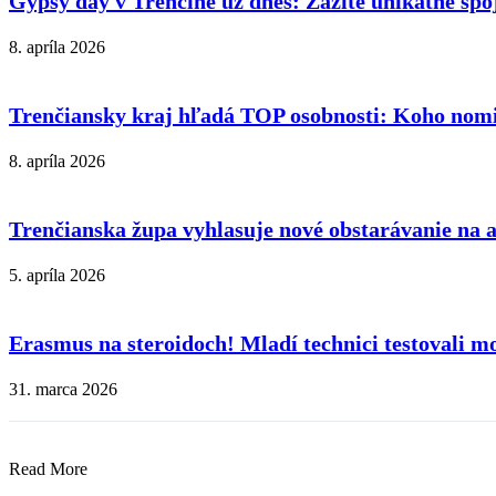
Gypsy day v Trenčíne už dnes: Zažite unikátne sp
8. apríla 2026
Trenčiansky kraj hľadá TOP osobnosti: Koho nomin
8. apríla 2026
Trenčianska župa vyhlasuje nové obstarávanie na
5. apríla 2026
Erasmus na steroidoch! Mladí technici testovali mo
31. marca 2026
Read More