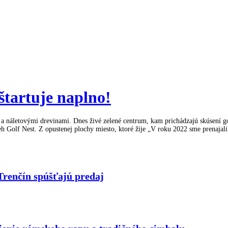
štartuje naplno!
áletovými drevinami. Dnes živé zelené centrum, kam prichádzajú skúsení golfist
ríbeh Golf Nest. Z opustenej plochy miesto, ktoré žije „V roku 2022 sme prenaj
Trenčín spúšťajú predaj