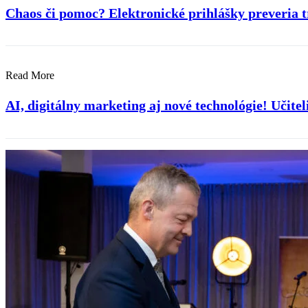
Chaos či pomoc? Elektronické prihlášky preveria t
Read More
AI, digitálny marketing aj nové technológie! Učite