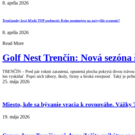
8. apríla 2026
Trenčiansky kraj hľadá TOP osobnosti: Koho nominujete na najvyššie ocenenie?
8. apríla 2026
Read More
Golf Nest Trenčín: Nová sezóna 
TRENČÍN – Pred pár rokmi zarastená, opustená plocha pokrytá divou trávou a n
len vyskúšať. Popri nich tábory, školy, firmy a široká verejnosť. Taký je p
25. mája 2026
Miesto, kde sa bývanie vracia k rovnováhe. Vážky 
19. mája 2026