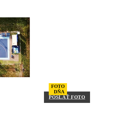
FOTO
DŇA
POSLAŤ FOTO