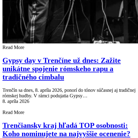
Read More
Gypsy day v Trenčíne už dnes: Zažite
unikátne spojenie rómskeho rapu a
tradičného cimbalu
Trenčín sa dnes, 8. apríla 2026, ponorí do tónov súčasnej aj tradičnej
rómskej hudby. V rámci podujatia Gypsy…
8. apríla 2026
Read More
Trenčiansky kraj hľadá TOP osobnosti:
Koho nominujete na najvyššie ocenenie?