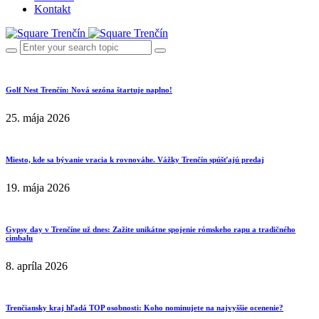
Kontakt
Golf Nest Trenčín: Nová sezóna štartuje naplno!
25. mája 2026
Miesto, kde sa bývanie vracia k rovnováhe. Vážky Trenčín spúšťajú predaj
19. mája 2026
Gypsy day v Trenčíne už dnes: Zažite unikátne spojenie rómskeho rapu a tradičného
cimbalu
8. apríla 2026
Trenčiansky kraj hľadá TOP osobnosti: Koho nominujete na najvyššie ocenenie?