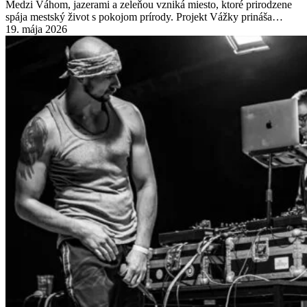
Medzi Váhom, jazerami a zeleňou vzniká miesto, ktoré prirodzene
spája mestský život s pokojom prírody. Projekt Vážky prináša…
19. mája 2026