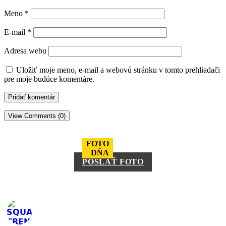
Meno
*
E-mail
*
Adresa webu
Uložiť moje meno, e-mail a webovú stránku v tomto prehliadači
pre moje budúce komentáre.
View Comments (0)
FOTO
DŇA
POSLAŤ FOTO
square_trencin