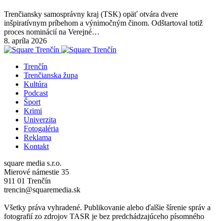
Trenčiansky samosprávny kraj (TSK) opäť otvára dvere
inšpiratívnym príbehom a výnimočným činom. Odštartoval totiž
proces nominácií na Verejné…
8. apríla 2026
Trenčín
Trenčianska župa
Kultúra
Podcast
Šport
Krimi
Univerzita
Fotogaléria
Reklama
Kontakt
square media s.r.o.
Mierové námestie 35
911 01 Trenčín
trencin@squaremedia.sk
Všetky práva vyhradené. Publikovanie alebo ďalšie šírenie správ a
fotografií zo zdrojov TASR je bez predchádzajúceho písomného