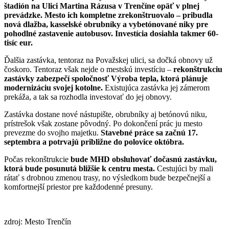
štadión na Ulici Martina Rázusa v Trenčíne opäť v plnej
prevádzke. Mesto ich kompletne zrekonštruovalo – pribudla
nová dlažba, kasselské obrubníky a vybetónované niky pre
pohodlné zastavenie autobusov. Investícia dosiahla takmer 60-
tisíc eur.
Ďalšia zastávka, tentoraz na Považskej ulici, sa dočká obnovy už
čoskoro. Tentoraz však nejde o mestskú investíciu –
rekonštrukciu
zastávky zabezpečí spoločnosť Výroba tepla, ktorá plánuje
modernizáciu svojej kotolne.
Existujúca zastávka jej zámerom
prekáža, a tak sa rozhodla investovať do jej obnovy.
Zastávka dostane nové nástupište, obrubníky aj betónovú niku,
prístrešok však zostane pôvodný. Po dokončení prác ju mesto
prevezme do svojho majetku.
Stavebné práce sa začnú 17.
septembra a potrvajú približne do polovice októbra.
Počas rekonštrukcie
bude MHD obsluhovať dočasnú zastávku,
ktorá bude posunutá bližšie k centru mesta.
Cestujúci by mali
rátať s drobnou zmenou trasy, no výsledkom bude bezpečnejší a
komfortnejší priestor pre každodenné presuny.
zdroj: Mesto Trenčín