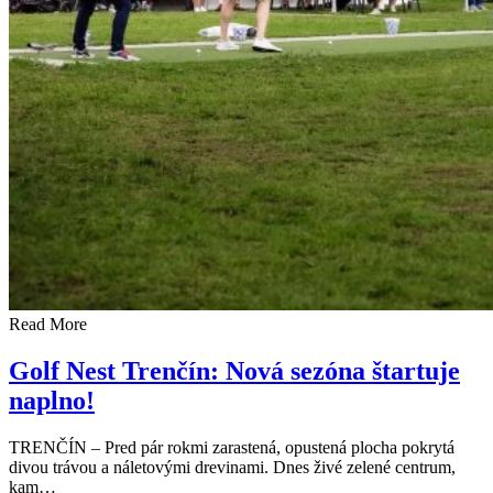
Read More
Golf Nest Trenčín: Nová sezóna štartuje
naplno!
TRENČÍN – Pred pár rokmi zarastená, opustená plocha pokrytá
divou trávou a náletovými drevinami. Dnes živé zelené centrum,
kam…