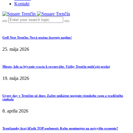
Kontakt
Golf Nest Trenčín: Nová sezóna štartuje naplno!
25. mája 2026
Miesto, kde sa bývanie vracia k rovnováhe. Vážky Trenčín spúšťajú predaj
19. mája 2026
Gypsy day v Trenčíne už dnes: Zažite unikátne spojenie rómskeho rapu a tradičného
cimbalu
8. apríla 2026
Trenčiansky kraj hľadá TOP osobnosti: Koho nominujete na najvyššie ocenenie?