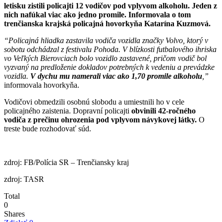
letisku zistili policajti 12 vodičov pod vplyvom alkoholu. Jeden z
nich nafúkal viac ako jedno promile. Informovala o tom
trenčianska krajská policajná hovorkyňa Katarína Kuzmová.
“Policajná hliadka zastavila vodiča vozidla značky Volvo, ktorý v
sobotu odchádzal z festivalu Pohoda. V blízkosti futbalového ihriska
vo Veľkých Bierovciach bolo vozidlo zastavené, pričom vodič bol
vyzvaný na predloženie dokladov potrebných k vedeniu a prevádzke
vozidla.
V dychu mu namerali viac ako 1,70 promile alkoholu
,”
informovala hovorkyňa.
Vodičovi obmedzili osobnú slobodu a umiestnili ho v cele
policajného zaistenia. Dopravní policajti
obvinili 42-ročného
vodiča z prečinu ohrozenia pod vplyvom návykovej látky.
O
treste bude rozhodovať súd.
zdroj: FB/Polícia SR – Trenčiansky kraj
zdroj: TASR
Total
0
Shares