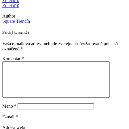
Zdielať
0
Zdielať
0
Author
Square Trenčín
Pridaj komentár
Vaša e-mailová adresa nebude zverejnená.
Vyžadované polia sú
označené
*
Komentár
*
Meno
*
E-mail
*
Adresa webu