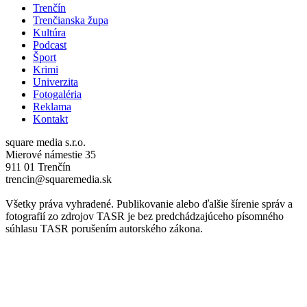
Trenčín
Trenčianska župa
Kultúra
Podcast
Šport
Krimi
Univerzita
Fotogaléria
Reklama
Kontakt
square media s.r.o.
Mierové námestie 35
911 01 Trenčín
trencin@squaremedia.sk
Všetky práva vyhradené. Publikovanie alebo ďalšie šírenie správ a
fotografií zo zdrojov TASR je bez predchádzajúceho písomného
súhlasu TASR porušením autorského zákona.