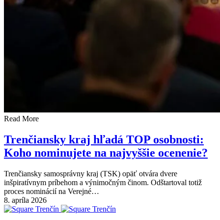
Read More
Trenčiansky kraj hľadá TOP osobnosti:
Koho nominujete na najvyššie ocenenie?
Trenčiansky samosprávny kraj (TSK) opäť otvára dvere
inšpiratívnym príbehom a výnimočným činom. Odštartoval totiž
proces nominácií na Verejné…
8. apríla 2026