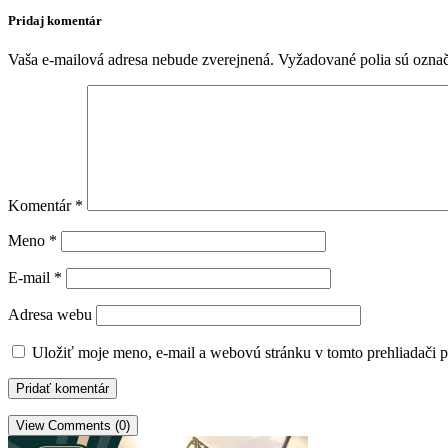
Pridaj komentár
Vaša e-mailová adresa nebude zverejnená.
Vyžadované polia sú ozna
Komentár
*
Meno
*
E-mail
*
Adresa webu
Uložiť moje meno, e-mail a webovú stránku v tomto prehliadači 
View Comments (0)