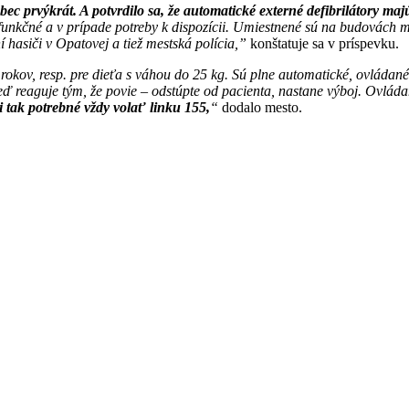
vôbec prvýkrát. A potvrdilo sa, že automatické externé defibrilátory m
sú funkčné a v prípade potreby k dispozícii. Umiestnené sú na budovách
hasiči v Opatovej a tiež mestská polícia,”
konštatuje sa v príspevku.
kov, resp. pre dieťa s váhou do 25 kg. Sú plne automatické, ovládané l
neď reaguje tým, že povie – odstúpte od pacienta, nastane výboj. Ovládan
i tak potrebné vždy volať linku 155,
“
dodalo mesto.