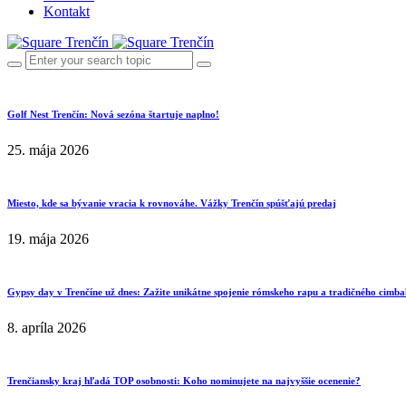
Kontakt
Golf Nest Trenčín: Nová sezóna štartuje naplno!
25. mája 2026
Miesto, kde sa bývanie vracia k rovnováhe. Vážky Trenčín spúšťajú predaj
19. mája 2026
Gypsy day v Trenčíne už dnes: Zažite unikátne spojenie rómskeho rapu a tradičného cimba
8. apríla 2026
Trenčiansky kraj hľadá TOP osobnosti: Koho nominujete na najvyššie ocenenie?