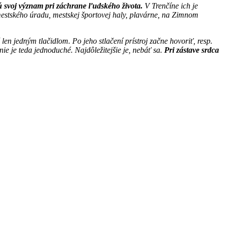
ajú svoj význam pri záchrane ľudského života.
V Trenčíne ich je
 mestského úradu, mestskej športovej haly, plavárne, na Zimnom
en jedným tlačidlom. Po jeho stlačení prístroj začne hovoriť, resp.
ie je teda jednoduché. Najdôležitejšie je, nebáť sa.
Pri zástave srdca