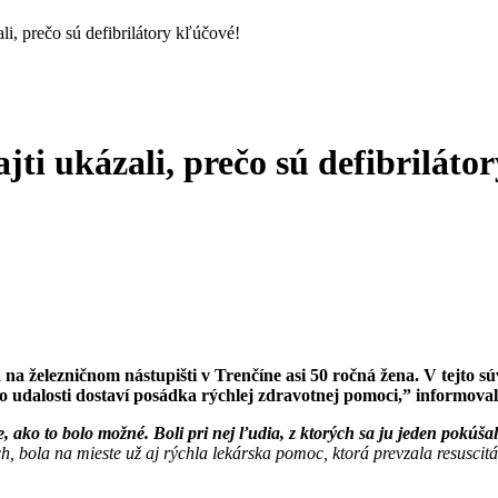
ali, prečo sú defibrilátory kľúčové!
ajti ukázali, prečo sú defibriláto
a železničnom nástupišti v Trenčíne asi 50 ročná žena. V tejto súv
sto udalosti dostaví posádka rýchlej zdravotnej pomoci,” informova
e, ako to bolo možné. Boli pri nej ľudia, z ktorých sa ju jeden pokúšal
, bola na mieste už aj rýchla lekárska pomoc, ktorá prevzala resuscitác