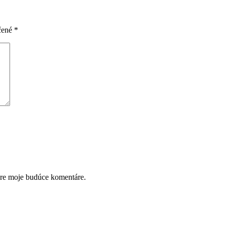
čené
*
pre moje budúce komentáre.