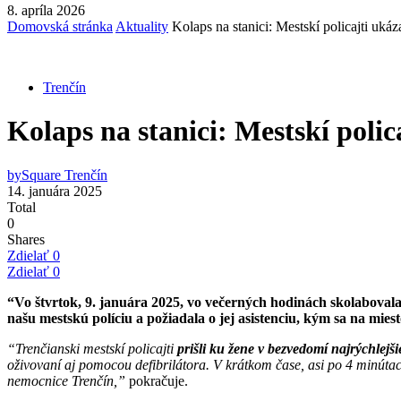
8. apríla 2026
Domovská stránka
Aktuality
Kolaps na stanici: Mestskí policajti ukáz
Trenčín
Kolaps na stanici: Mestskí polic
by
Square Trenčín
14. januára 2025
Total
0
Shares
Zdielať
0
Zdielať
0
“Vo štvrtok, 9. januára 2025, vo večerných hodinách skolabovala n
našu mestskú políciu a požiadala o jej asistenciu, kým sa na mie
“Trenčianski mestskí policajti
prišli ku žene v bezvedomí najrýchlejši
oživovaní aj pomocou defibrilátora. V krátkom čase, asi po 4 minútach
nemocnice Trenčín,”
pokračuje.