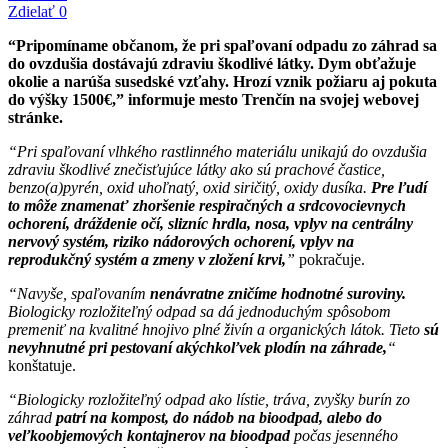
Zdielať
0
“Pripomíname občanom, že pri spaľovaní odpadu zo záhrad sa
do ovzdušia dostávajú zdraviu škodlivé látky. Dym obťažuje
okolie a narúša susedské vzťahy. Hrozí vznik požiaru aj pokuta
do výšky 1500€,” informuje mesto Trenčín na svojej webovej
stránke.
“Pri spaľovaní vlhkého rastlinného materiálu unikajú do ovzdušia
zdraviu škodlivé znečisťujúce látky ako sú prachové častice,
benzo(a)pyrén, oxid uhoľnatý, oxid siričitý, oxidy dusíka.
Pre ľudí
to môže znamenať zhoršenie respiračných a srdcovocievnych
ochorení, dráždenie očí, slizníc hrdla, nosa, vplyv na centrálny
nervový systém, riziko nádorových ochorení, vplyv na
reprodukčný systém a zmeny v zložení krvi,
”
pokračuje.
“Navyše, spaľovaním
nenávratne zničíme hodnotné suroviny.
Biologicky rozložiteľný odpad sa dá jednoduchým spôsobom
premeniť na kvalitné hnojivo plné živín a organických látok. Tieto
sú
nevyhnutné pri pestovaní akýchkoľvek plodín na záhrade,
“
konštatuje.
“Biologicky rozložiteľný odpad ako lístie, tráva, zvyšky burín zo
záhrad
patrí na kompost, do nádob na bioodpad, alebo do
veľkoobjemových kontajnerov na bioodpad
počas jesenného