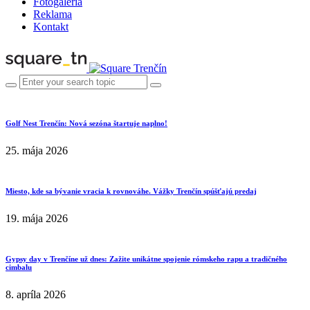
Fotogaléria
Reklama
Kontakt
Golf Nest Trenčín: Nová sezóna štartuje naplno!
25. mája 2026
Miesto, kde sa bývanie vracia k rovnováhe. Vážky Trenčín spúšťajú predaj
19. mája 2026
Gypsy day v Trenčíne už dnes: Zažite unikátne spojenie rómskeho rapu a tradičného
cimbalu
8. apríla 2026