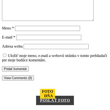
Meno
*
E-mail
*
Adresa webu
Uložiť moje meno, e-mail a webovú stránku v tomto prehliadači
pre moje budúce komentáre.
View Comments (0)
FOTO
DŇA
POSLAŤ FOTO