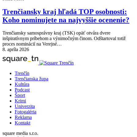
Trenčiansky kraj hľadá TOP osobnosti:
Koho nominujete na najvyššie ocenenie?
Trenčiansky samosprávny kraj (TSK) opäť otvára dvere
inšpiratívnym príbehom a výnimočným činom. Odštartoval totiž
proces nominácií na Verejné…
8. apríla 2026
Trenčín
Trenčianska župa
Kultúra
Podcast
Šport
Krimi
Univerzita
Fotogaléria
Reklama
Kontakt
square media s.r.o.