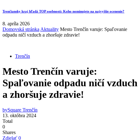
Trenčiansky kraj hľadá TOP osobnosti: Koho nominujete na najvyššie ocenenie?
8. apríla 2026
Domovská stránka
Aktuality
Mesto Trenčín varuje: Spaľovanie
odpadu ničí vzduch a zhoršuje zdravie!
Trenčín
Mesto Trenčín varuje:
Spaľovanie odpadu ničí vzduch
a zhoršuje zdravie!
by
Square Trenčín
13. októbra 2024
Total
0
Shares
Zdielať
0