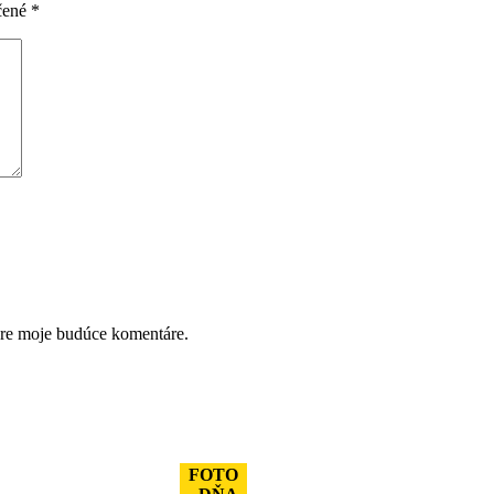
čené
*
pre moje budúce komentáre.
FOTO