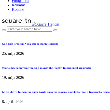
Fotogaléria
Reklama
Kontakt
Golf Nest Trenčín: Nová sezóna štartuje naplno!
25. mája 2026
Miesto, kde sa bývanie vracia k rovnováhe. Vážky Trenčín spúšťajú predaj
19. mája 2026
Gypsy day v Trenčíne už dnes: Zažite unikátne spojenie rómskeho rapu a tradičného cimba
8. apríla 2026