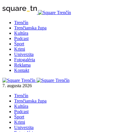
Trenčín
Trenčianska župa
Kultúra
Podcast
Šport
Krimi
Univerzita
Fotogaléria
Reklama
Kontakt
7. augusta 2026
Trenčín
Trenčianska župa
Kultúra
Podcast
Šport
Krimi
Univerzita