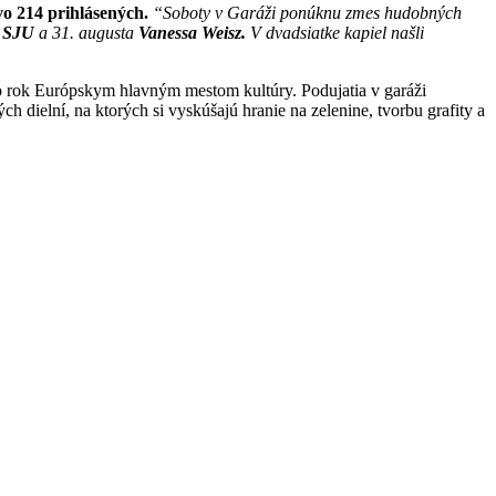
vo 214 prihlásených.
“Soboty v Garáži ponúknu zmes hudobných
a
SJU
a 31. augusta
Vanessa Weisz.
V dvadsiatke kapiel našli
to rok Európskym hlavným mestom kultúry. Podujatia v garáži
 dielní, na ktorých si vyskúšajú hranie na zelenine, tvorbu grafity a