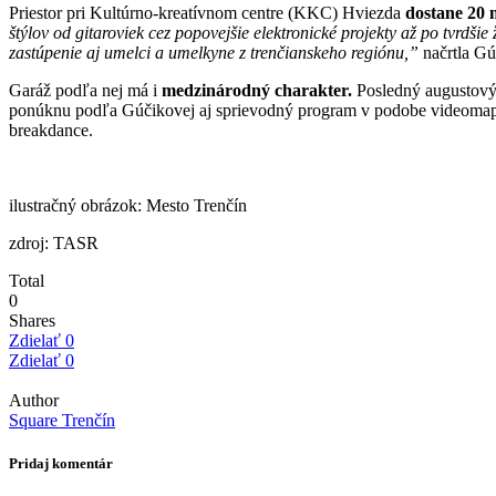
Priestor pri Kultúrno-kreatívnom centre (KKC) Hviezda
dostane 20 
štýlov od gitaroviek cez popovejšie elektronické projekty až po tvrdši
zastúpenie aj umelci a umelkyne z trenčianskeho regiónu,”
načrtla Gú
Garáž podľa nej má i
medzinárodný charakter.
Posledný augustový
ponúknu podľa Gúčikovej aj sprievodný program v podobe videomappingu
breakdance.
ilustračný obrázok: Mesto Trenčín
zdroj: TASR
Total
0
Shares
Zdielať
0
Zdielať
0
Author
Square Trenčín
Pridaj komentár