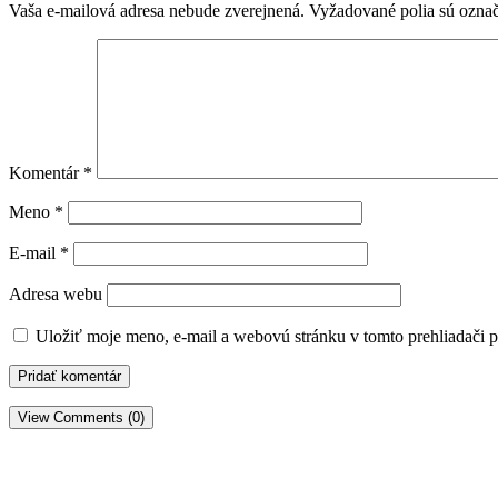
Vaša e-mailová adresa nebude zverejnená.
Vyžadované polia sú ozna
Komentár
*
Meno
*
E-mail
*
Adresa webu
Uložiť moje meno, e-mail a webovú stránku v tomto prehliadači 
View Comments (0)