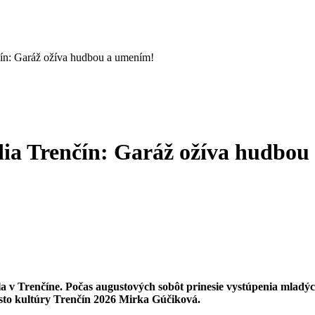
čín: Garáž ožíva hudbou a umením!
dia Trenčín: Garáž ožíva hudbo
la v Trenčíne. Počas augustových sobôt prinesie vystúpenia mladýc
to kultúry Trenčín 2026 Mirka Gúčiková.