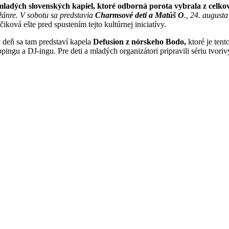
mladých slovenských kapiel, ktoré odborná porota vybrala z celko
e žánre. V sobotu sa predstavia
Charmsové deti a Matúš O
., 24. august
čiková ešte pred spustením tejto kultúrnej iniciatívy.
 deň sa tam predstaví kapela
Defusion z nórskeho Bodo,
ktoré je ten
 a DJ-ingu. Pre deti a mladých organizátori pripravili sériu tvorivých