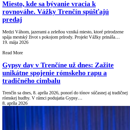
Miesto, kde sa bývanie vracia k
rovnováhe. Vážky Trenčín spúšťajú
predaj
Medzi Váhom, jazerami a zeleňou vzniká miesto, ktoré prirodzene
spája mestský život s pokojom prírody. Projekt Vážky prináša…
19. mája 2026
Read More
Gypsy day v Trenčíne už dnes: Zažite
unikátne spojenie rómskeho rapu a
tradičného cimbalu
Trenčín sa dnes, 8. apríla 2026, ponorí do tónov súčasnej aj tradičnej
rómskej hudby. V rámci podujatia Gypsy…
8. apríla 2026