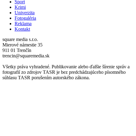
Šport
Krimi
Univerzita
Fotogaléria
Reklama
Kontakt
square media s.r.o.
Mierové námestie 35
911 01 Trenčín
trencin@squaremedia.sk
Všetky práva vyhradené. Publikovanie alebo ďalšie šírenie správ a
fotografií zo zdrojov TASR je bez predchádzajúceho písomného
súhlasu TASR porušením autorského zákona.