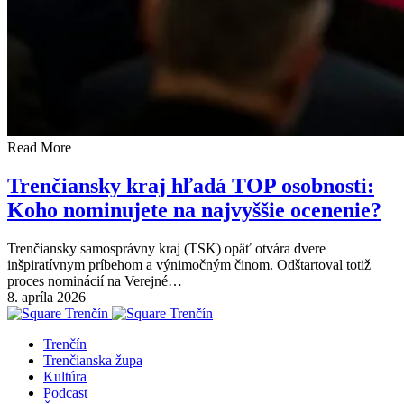
Read More
Trenčiansky kraj hľadá TOP osobnosti:
Koho nominujete na najvyššie ocenenie?
Trenčiansky samosprávny kraj (TSK) opäť otvára dvere
inšpiratívnym príbehom a výnimočným činom. Odštartoval totiž
proces nominácií na Verejné…
8. apríla 2026
Trenčín
Trenčianska župa
Kultúra
Podcast