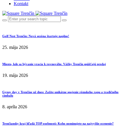
Kontakt
Golf Nest Trenčín: Nová sezóna štartuje naplno!
25. mája 2026
Miesto, kde sa bývanie vracia k rovnováhe. Vážky Trenčín spúšťajú predaj
19. mája 2026
Gypsy day v Trenčíne už dnes: Zažite unikátne spojenie rómskeho rapu a tradičného
cimbalu
8. apríla 2026
Trenčiansky kraj hľadá TOP osobnosti: Koho nominujete na najvyššie ocenenie?