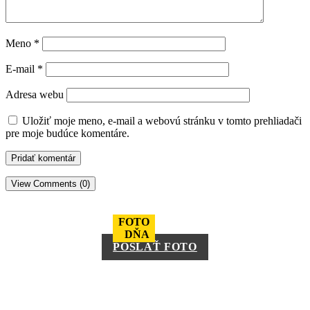
Meno
*
E-mail
*
Adresa webu
Uložiť moje meno, e-mail a webovú stránku v tomto prehliadači
pre moje budúce komentáre.
View Comments (0)
FOTO
DŇA
POSLAŤ FOTO