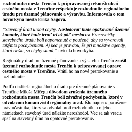
rozhodnutia mesta Trenčín k pripravovanej rekonštrukcii
cestného mosta v Trenčíne rešpektuje rozhodnutie regionálneho
úradu pre územné plánovanie a výstavbu. Informovala o tom
hovorkyňa mesta Erika Ságová.
“Stavebný úrad urobil chyby.
Nasledovať bude opakované územné
konanie, ktoré bude trvať tri až päť mesiacov.
Pracovníčky
stavebného úradu boli napomenuté a poučené, aby sa vyvarovali
takýmto pochybeniam. Aj keď je pravdou, že pri množstve agendy,
ktorú riešia, sa chyby stanú,”
uviedla hovorkyňa.
Regionálny úrad pre územné plánovanie a výstavbu Trenčín
zrušil
územné rozhodnutie mesta Trenčín k pripravovanej oprave
cestného mosta v Trenčíne.
Vrátil ho na nové prerokovanie a
rozhodnutie.
Podľa riaditeľa regionálneho úradu pre územné plánovanie v
Trenčíne Miloša Mičegu
dôvodom zrušenia územného
rozhodnutia mesta Trenčín boli závažné pochybenia, ktoré v
odvolacom konaní zistil regionálny úrad.
Išlo najmä o porušenie
práv účastníka, ktorý sa odvolal proti rozhodnutiu a o jeho
námietkach stavebný úrad náležite nerozhodol. Vec sa tak vracia
späť na stavebný úrad na opätovné prerokovanie.