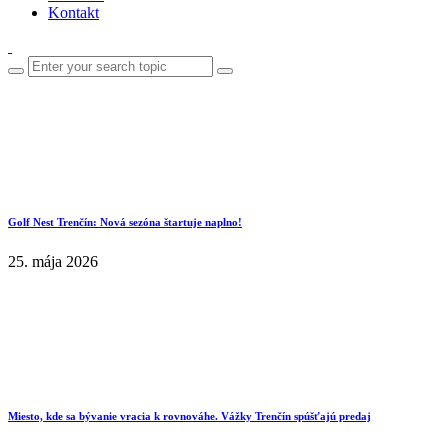
Kontakt
Golf Nest Trenčín: Nová sezóna štartuje naplno!
25. mája 2026
Miesto, kde sa bývanie vracia k rovnováhe. Vážky Trenčín spúšťajú predaj