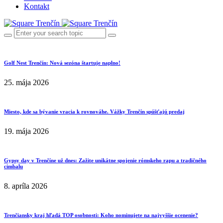
Kontakt
Golf Nest Trenčín: Nová sezóna štartuje naplno!
25. mája 2026
Miesto, kde sa bývanie vracia k rovnováhe. Vážky Trenčín spúšťajú predaj
19. mája 2026
Gypsy day v Trenčíne už dnes: Zažite unikátne spojenie rómskeho rapu a tradičného
cimbalu
8. apríla 2026
Trenčiansky kraj hľadá TOP osobnosti: Koho nominujete na najvyššie ocenenie?