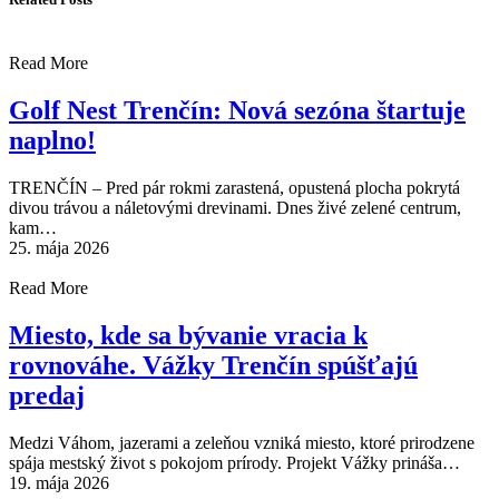
Read More
Golf Nest Trenčín: Nová sezóna štartuje
naplno!
TRENČÍN – Pred pár rokmi zarastená, opustená plocha pokrytá
divou trávou a náletovými drevinami. Dnes živé zelené centrum,
kam…
25. mája 2026
Read More
Miesto, kde sa bývanie vracia k
rovnováhe. Vážky Trenčín spúšťajú
predaj
Medzi Váhom, jazerami a zeleňou vzniká miesto, ktoré prirodzene
spája mestský život s pokojom prírody. Projekt Vážky prináša…
19. mája 2026