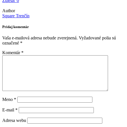
Zdielať
0
Author
Square Trenčín
Pridaj komentár
Vaša e-mailová adresa nebude zverejnená.
Vyžadované polia sú
označené
*
Komentár
*
Meno
*
E-mail
*
Adresa webu