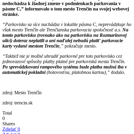
nedochádza k žiadnej zmene v podmienkach parkovania v
pásme C,” informovalo o tom mesto Trenčín na svojej webovej
stránke.
“Parkovisko sa síce nachádza v lokalite pásma C, neprevádzkuje ho
však mesto Trenčín ale Trenčianska parkovacia spoločnosť a.s.
Na
tomto parkovisku (rovnako ako na parkovisku na Rozmarínovej
ulici) doteraz neplatili a ani naďalej nebudú platiť parkovacie
karty vydané mestom Trenčín
,”
pokračuje mesto.
“Taktiež nie je možné uhradiť parkovné pre toto parkovisko cez
jednorazové spôsoby platby platné pre parkoviská mesta Trenčín.
Po sprevádzkovaní rampového systému bude platba možná iba v
automatickej pokladni
(hotovosťou, platobnou kartou),”
dodalo.
zdroj: Mesto Trenčín
zdroj: trencin.sk
Total
0
Shares
Zdielať
0