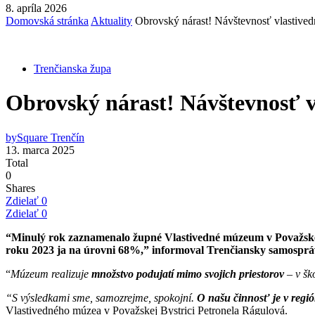
8. apríla 2026
Domovská stránka
Aktuality
Obrovský nárast! Návštevnosť vlastive
Trenčianska župa
Obrovský nárast! Návštevnosť 
by
Square Trenčín
13. marca 2025
Total
0
Shares
Zdielať
0
Zdielať
0
“Minulý rok zaznamenalo župné Vlastivedné múzeum v Považskej B
roku 2023 ja na úrovni 68%,” informoval Trenčiansky samospráv
“
Múzeum realizuje
množstvo podujatí mimo svojich priestorov
– v ško
“S výsledkami sme, samozrejme, spokojní.
O našu činnosť je v regi
Vlastivedného múzea v Považskej Bystrici Petronela Rágulová.