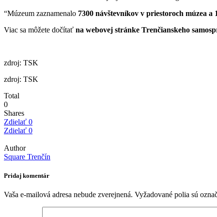
“Múzeum zaznamenalo
7300 návštevníkov v priestoroch múzea a 
Viac sa môžete dočítať
na webovej stránke Trenčianskeho samosp
zdroj: TSK
zdroj: TSK
Total
0
Shares
Zdielať
0
Zdielať
0
Author
Square Trenčín
Pridaj komentár
Vaša e-mailová adresa nebude zverejnená.
Vyžadované polia sú ozna