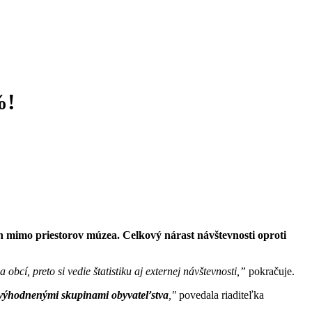
%!
h mimo priestorov múzea. Celkový nárast návštevnosti oproti
obcí, preto si vedie štatistiku aj externej návštevnosti,”
pokračuje.
nevýhodnenými skupinami obyvateľstva
,″
povedala riaditeľka