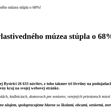
dného múzea stúpla o 68%!
vlastivedného múzea stúpla o 68
ystrici 26 633 návštev, z toho takmer tri štvrtiny na podujatiac
ny kraj na svojej webovej stránke.
lách, knižniciach, domovoch pre seniorov, verejných priestoroch miest a 
óne záujem, spolupracujeme hlavne so školami, obcami, seniormi, z