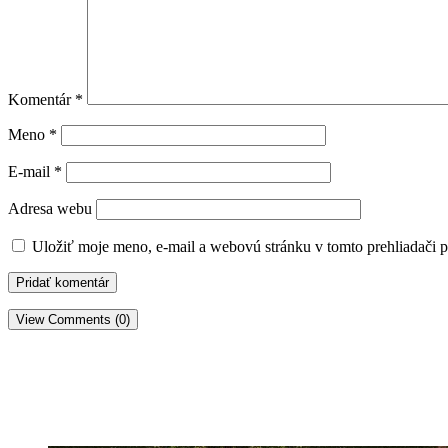
Komentár
*
Meno
*
E-mail
*
Adresa webu
Uložiť moje meno, e-mail a webovú stránku v tomto prehliadači 
View Comments (0)