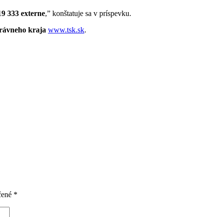
19 333 externe
,” konštatuje sa v príspevku.
rávneho kraja
www.tsk.sk
.
čené
*