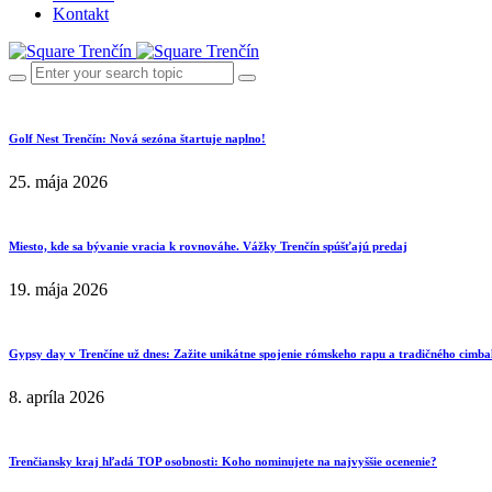
Kontakt
Golf Nest Trenčín: Nová sezóna štartuje naplno!
25. mája 2026
Miesto, kde sa bývanie vracia k rovnováhe. Vážky Trenčín spúšťajú predaj
19. mája 2026
Gypsy day v Trenčíne už dnes: Zažite unikátne spojenie rómskeho rapu a tradičného cimba
8. apríla 2026
Trenčiansky kraj hľadá TOP osobnosti: Koho nominujete na najvyššie ocenenie?