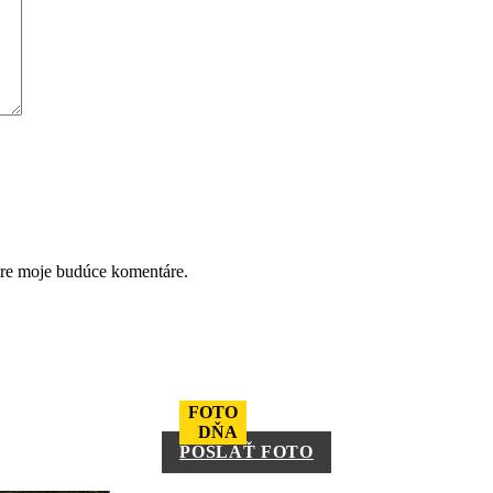
pre moje budúce komentáre.
FOTO
DŇA
POSLAŤ FOTO