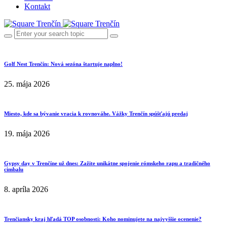
Kontakt
Golf Nest Trenčín: Nová sezóna štartuje naplno!
25. mája 2026
Miesto, kde sa bývanie vracia k rovnováhe. Vážky Trenčín spúšťajú predaj
19. mája 2026
Gypsy day v Trenčíne už dnes: Zažite unikátne spojenie rómskeho rapu a tradičného
cimbalu
8. apríla 2026
Trenčiansky kraj hľadá TOP osobnosti: Koho nominujete na najvyššie ocenenie?