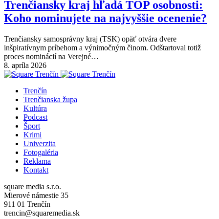
Trenčiansky kraj hľadá TOP osobnosti:
Koho nominujete na najvyššie ocenenie?
Trenčiansky samosprávny kraj (TSK) opäť otvára dvere
inšpiratívnym príbehom a výnimočným činom. Odštartoval totiž
proces nominácií na Verejné…
8. apríla 2026
Trenčín
Trenčianska župa
Kultúra
Podcast
Šport
Krimi
Univerzita
Fotogaléria
Reklama
Kontakt
square media s.r.o.
Mierové námestie 35
911 01 Trenčín
trencin@squaremedia.sk