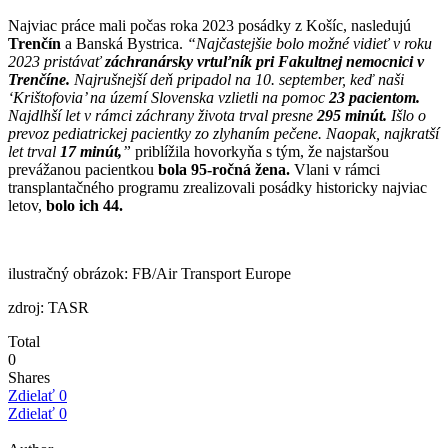
Najviac práce mali počas roka 2023 posádky z Košíc, nasledujú
Trenčín
a Banská Bystrica.
“Najčastejšie bolo možné vidieť v roku
2023 pristávať
záchranársky vrtuľník pri Fakultnej nemocnici v
Trenčíne.
Najrušnejší deň pripadol na 10. september, keď naši
‘Krištofovia’ na území Slovenska vzlietli na pomoc
23 pacientom.
Najdlhší let v rámci záchrany života trval presne
295 minút.
Išlo o
prevoz pediatrickej pacientky zo zlyhaním pečene. Naopak, najkratší
let trval
17 minút,
”
priblížila hovorkyňa s tým, že najstaršou
prevážanou pacientkou
bola 95-ročná žena.
Vlani v rámci
transplantačného programu zrealizovali posádky historicky najviac
letov,
bolo ich 44.
ilustračný obrázok: FB/Air Transport Europe
zdroj: TASR
Total
0
Shares
Zdielať
0
Zdielať
0