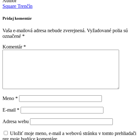
Author
Square Trenčín
Pridaj komentár
Vaša e-mailová adresa nebude zverejnená.
Vyžadované polia sú
označené
*
Komentár
*
Meno
*
E-mail
*
Adresa webu
Uložiť moje meno, e-mail a webovú stránku v tomto prehliadači
pre moje budúce komentáre.