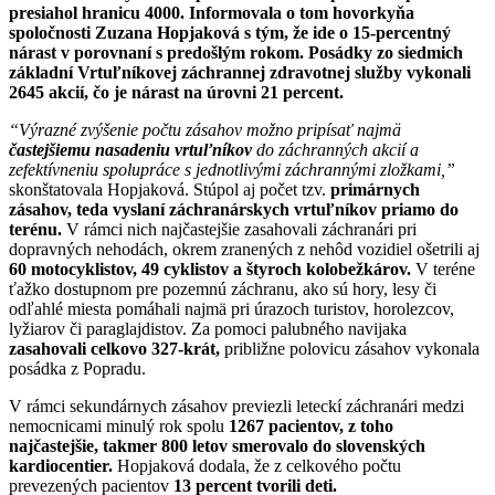
presiahol hranicu 4000. Informovala o tom hovorkyňa
spoločnosti Zuzana Hopjaková s tým, že ide o 15-percentný
nárast v porovnaní s predošlým rokom. Posádky zo siedmich
základní Vrtuľníkovej záchrannej zdravotnej služby vykonali
2645 akcií, čo je nárast na úrovni 21 percent.
“Výrazné zvýšenie počtu zásahov možno pripísať najmä
častejšiemu nasadeniu vrtuľníkov
do záchranných akcií a
zefektívneniu spolupráce s jednotlivými záchrannými zložkami,”
skonštatovala Hopjaková. Stúpol aj počet tzv.
primárnych
zásahov, teda vyslaní záchranárskych vrtuľníkov priamo do
terénu.
V rámci nich najčastejšie zasahovali záchranári pri
dopravných nehodách, okrem zranených z nehôd vozidiel ošetrili aj
60 motocyklistov, 49 cyklistov a štyroch kolobežkárov.
V teréne
ťažko dostupnom pre pozemnú záchranu, ako sú hory, lesy či
odľahlé miesta pomáhali najmä pri úrazoch turistov, horolezcov,
lyžiarov či paraglajdistov. Za pomoci palubného navijaka
zasahovali celkovo 327-krát,
približne polovicu zásahov vykonala
posádka z Popradu.
V rámci sekundárnych zásahov previezli leteckí záchranári medzi
nemocnicami minulý rok spolu
1267 pacientov, z toho
najčastejšie, takmer 800 letov smerovalo do slovenských
kardiocentier.
Hopjaková dodala, že z celkového počtu
prevezených pacientov
13 percent tvorili deti.