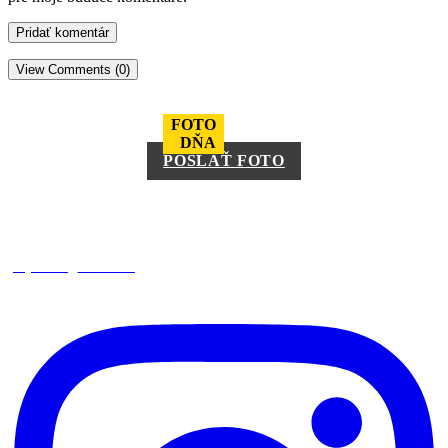
View Comments (0)
FOTO
DŇA
POSLAŤ FOTO
square_trencin