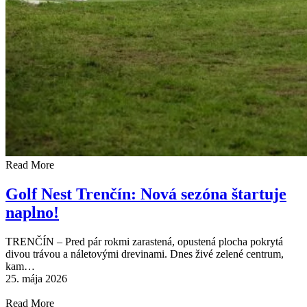
Read More
Golf Nest Trenčín: Nová sezóna štartuje
naplno!
TRENČÍN – Pred pár rokmi zarastená, opustená plocha pokrytá
divou trávou a náletovými drevinami. Dnes živé zelené centrum,
kam…
25. mája 2026
Read More