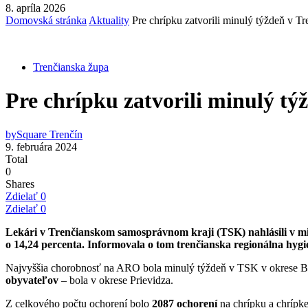
8. apríla 2026
Domovská stránka
Aktuality
Pre chrípku zatvorili minulý týždeň v 
Trenčianska župa
Pre chrípku zatvorili minulý t
by
Square Trenčín
9. februára 2024
Total
0
Shares
Zdielať
0
Zdielať
0
Lekári v Trenčianskom samosprávnom kraji (TSK) nahlásili v 
o 14,24 percenta. Informovala o tom trenčianska regionálna hy
Najvyššia chorobnosť na ARO bola minulý týždeň v TSK v okrese B
obyvateľov
– bola v okrese Prievidza.
Z celkového počtu ochorení bolo
2087 ochorení
na chrípku a chrípk