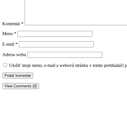
Komentár
*
Meno
*
E-mail
*
Adresa webu
Uložiť moje meno, e-mail a webovú stránku v tomto prehliadači 
View Comments (0)