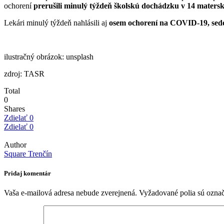
ochorení
prerušili minulý týždeň školskú dochádzku v 14 matersk
Lekári minulý týždeň nahlásili aj
osem ochorení na COVID-19, sede
ilustračný obrázok: unsplash
zdroj: TASR
Total
0
Shares
Zdielať
0
Zdielať
0
Author
Square Trenčín
Pridaj komentár
Vaša e-mailová adresa nebude zverejnená.
Vyžadované polia sú ozna