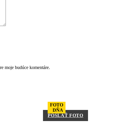
pre moje budúce komentáre.
FOTO
DŇA
POSLAŤ FOTO