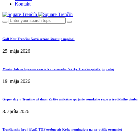
Kontakt
Golf Nest Trenčín: Nová sezóna štartuje naplno!
25. mája 2026
Miesto, kde sa bývanie vracia k rovnováhe. Vážky Trenčín spúšťajú predaj
19. mája 2026
Gypsy day v Trenčíne už dnes: Zažite unikátne spojenie rómskeho rapu a tradičného cimba
8. apríla 2026
Trenčiansky kraj hľadá TOP osobnosti: Koho nominujete na najvyššie ocenenie?