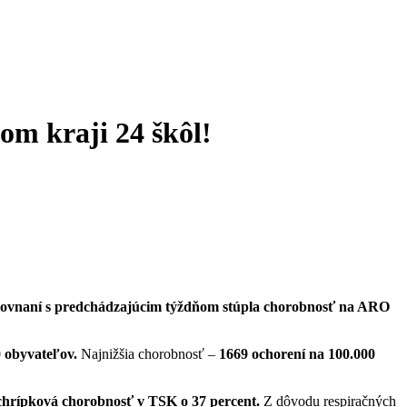
om kraji 24 škôl!
orovnaní s predchádzajúcim týždňom stúpla chorobnosť na ARO
 obyvateľov.
Najnižšia chorobnosť –
1669 ochorení na 100.000
chrípková chorobnosť v TSK o 37 percent.
Z dôvodu respiračných