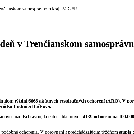
Trenčianskom samosprávnom kraji 24 škôl!
ýždeň v Trenčianskom samosprávn
minulom týždni 6666 akútnych respiračných ochorení (ARO). V p
gienička Ľudmila Bučková.
ánovce nad Bebravou, kde dosiahla úroveň
4139 ochorení na 100.000
e podobné ochorenia. V porovnaní s predchádzajúcim týždňom
stúpla 