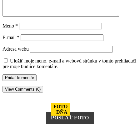
Meno
*
E-mail
*
Adresa webu
Uložiť moje meno, e-mail a webovú stránku v tomto prehliadači
pre moje budúce komentáre.
View Comments (0)
FOTO
DŇA
POSLAŤ FOTO