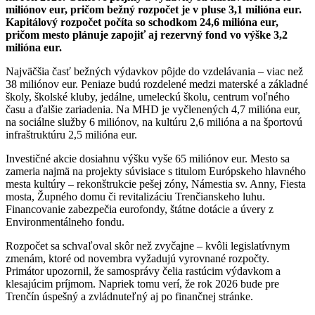
miliónov eur, pričom bežný rozpočet je v pluse 3,1 milióna eur.
Kapitálový rozpočet počíta so schodkom 24,6 milióna eur,
pričom mesto plánuje zapojiť aj rezervný fond vo výške 3,2
milióna eur.
Najväčšia časť bežných výdavkov pôjde do vzdelávania – viac než
38 miliónov eur. Peniaze budú rozdelené medzi materské a základné
školy, školské kluby, jedálne, umeleckú školu, centrum voľného
času a ďalšie zariadenia. Na MHD je vyčlenených 4,7 milióna eur,
na sociálne služby 6 miliónov, na kultúru 2,6 milióna a na športovú
infraštruktúru 2,5 milióna eur.
Investičné akcie dosiahnu výšku vyše 65 miliónov eur. Mesto sa
zameria najmä na projekty súvisiace s titulom Európskeho hlavného
mesta kultúry – rekonštrukcie pešej zóny, Námestia sv. Anny, Fiesta
mosta, Župného domu či revitalizáciu Trenčianskeho luhu.
Financovanie zabezpečia eurofondy, štátne dotácie a úvery z
Environmentálneho fondu.
Rozpočet sa schvaľoval skôr než zvyčajne – kvôli legislatívnym
zmenám, ktoré od novembra vyžadujú vyrovnané rozpočty.
Primátor upozornil, že samosprávy čelia rastúcim výdavkom a
klesajúcim príjmom. Napriek tomu verí, že rok 2026 bude pre
Trenčín úspešný a zvládnuteľný aj po finančnej stránke.