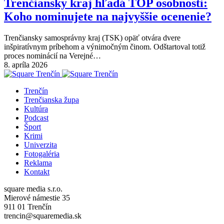
Trenčiansky kraj hľadá TOP osobnosti:
Koho nominujete na najvyššie ocenenie?
Trenčiansky samosprávny kraj (TSK) opäť otvára dvere
inšpiratívnym príbehom a výnimočným činom. Odštartoval totiž
proces nominácií na Verejné…
8. apríla 2026
Trenčín
Trenčianska župa
Kultúra
Podcast
Šport
Krimi
Univerzita
Fotogaléria
Reklama
Kontakt
square media s.r.o.
Mierové námestie 35
911 01 Trenčín
trencin@squaremedia.sk