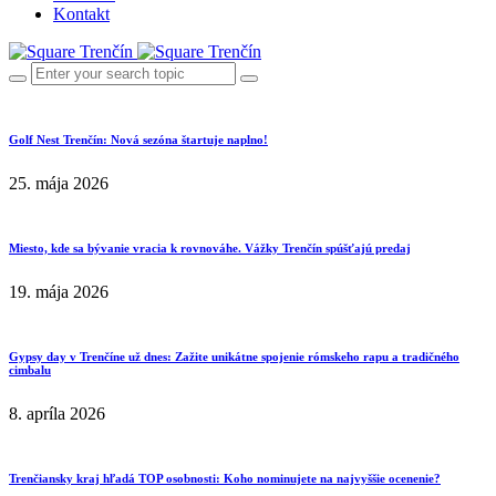
Kontakt
Golf Nest Trenčín: Nová sezóna štartuje naplno!
25. mája 2026
Miesto, kde sa bývanie vracia k rovnováhe. Vážky Trenčín spúšťajú predaj
19. mája 2026
Gypsy day v Trenčíne už dnes: Zažite unikátne spojenie rómskeho rapu a tradičného
cimbalu
8. apríla 2026
Trenčiansky kraj hľadá TOP osobnosti: Koho nominujete na najvyššie ocenenie?