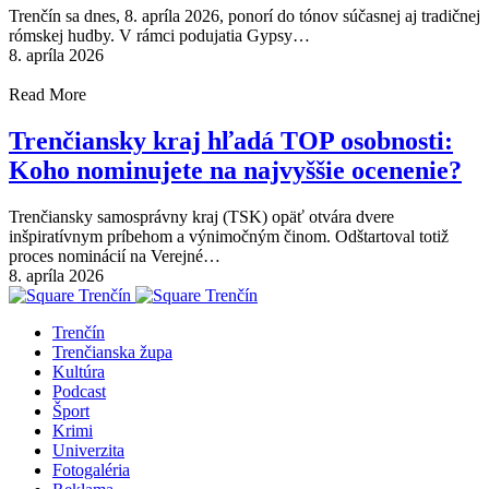
Trenčín sa dnes, 8. apríla 2026, ponorí do tónov súčasnej aj tradičnej
rómskej hudby. V rámci podujatia Gypsy…
8. apríla 2026
Read More
Trenčiansky kraj hľadá TOP osobnosti:
Koho nominujete na najvyššie ocenenie?
Trenčiansky samosprávny kraj (TSK) opäť otvára dvere
inšpiratívnym príbehom a výnimočným činom. Odštartoval totiž
proces nominácií na Verejné…
8. apríla 2026
Trenčín
Trenčianska župa
Kultúra
Podcast
Šport
Krimi
Univerzita
Fotogaléria