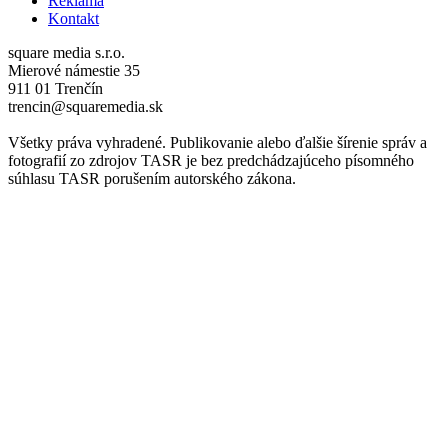
Reklama
Kontakt
square media s.r.o.
Mierové námestie 35
911 01 Trenčín
trencin@squaremedia.sk
Všetky práva vyhradené. Publikovanie alebo ďalšie šírenie správ a
fotografií zo zdrojov TASR je bez predchádzajúceho písomného
súhlasu TASR porušením autorského zákona.