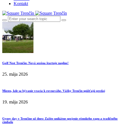
Kontakt
Golf Nest Trenčín: Nová sezóna štartuje naplno!
25. mája 2026
Miesto, kde sa bývanie vracia k rovnováhe. Vážky Trenčín spúšťajú predaj
19. mája 2026
Gypsy day v Trenčíne už dnes: Zažite unikátne spojenie rómskeho rapu a tradičného
cimbalu