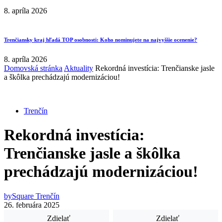
8. apríla 2026
Trenčiansky kraj hľadá TOP osobnosti: Koho nominujete na najvyššie ocenenie?
8. apríla 2026
Domovská stránka
Aktuality
Rekordná investícia: Trenčianske jasle
a škôlka prechádzajú modernizáciou!
Trenčín
Rekordná investícia:
Trenčianske jasle a škôlka
prechádzajú modernizáciou!
by
Square Trenčín
26. februára 2025
Zdielať
Zdielať