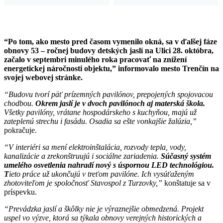
“Po tom, ako mesto pred časom vymenilo okná, sa v ďalšej fáze
obnovy 53 – ročnej budovy detských jaslí na Ulici 28. októbra,
začalo v septembri minulého roka pracovať na znížení
energetickej náročnosti objektu,” informovalo mesto Trenčín na
svojej webovej stránke.
“Budovu tvorí päť prízemných pavilónov, prepojených spojovacou
chodbou.
Okrem jaslí je v dvoch pavilónoch aj materská škola.
Všetky pavilóny, vrátane hospodárskeho s kuchyňou, majú už
zateplenú strechu i fasádu. Osadia sa ešte vonkajšie žalúzia,”
pokračuje.
“V interiéri sa mení elektroinštalácia, rozvody tepla, vody,
kanalizácie a zrekonštruujú i sociálne zariadenia.
Súčasný systém
umelého osvetlenia nahradí nový s úspornou LED technológiou.
T
ieto práce už ukončujú v treťom pavilóne. Ich vysúťaženým
zhotoviteľom je spoločnosť Stavospol z Turzovky,”
konštatuje sa v
príspevku.
“Prevádzka jaslí a škôlky nie je výraznejšie obmedzená. Projekt
uspel vo výzve, ktorá sa týkala obnovy verejných historických a