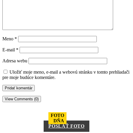
Meno
*
E-mail
*
Adresa webu
Uložiť moje meno, e-mail a webovú stránku v tomto prehliadači
pre moje budúce komentáre.
View Comments (0)
FOTO
DŇA
POSLAŤ FOTO