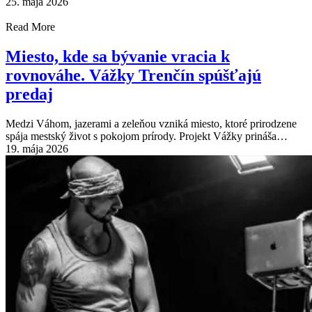
25. mája 2026
Read More
Miesto, kde sa bývanie vracia k
rovnováhe. Vážky Trenčín spúšťajú
predaj
Medzi Váhom, jazerami a zeleňou vzniká miesto, ktoré prirodzene
spája mestský život s pokojom prírody. Projekt Vážky prináša…
19. mája 2026