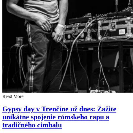
Read More
Gypsy day v Trenčíne už dnes: Zažite
unikátne spojenie rómskeho rapu a
tradičného cimbalu