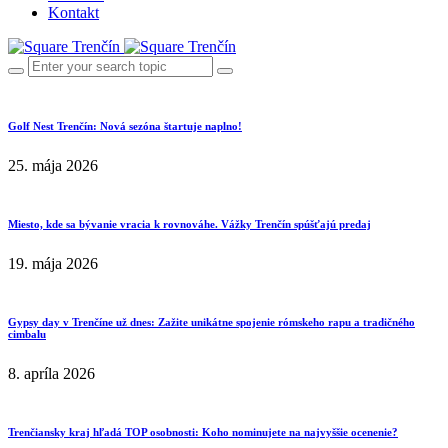
Kontakt
Golf Nest Trenčín: Nová sezóna štartuje naplno!
25. mája 2026
Miesto, kde sa bývanie vracia k rovnováhe. Vážky Trenčín spúšťajú predaj
19. mája 2026
Gypsy day v Trenčíne už dnes: Zažite unikátne spojenie rómskeho rapu a tradičného
cimbalu
8. apríla 2026
Trenčiansky kraj hľadá TOP osobnosti: Koho nominujete na najvyššie ocenenie?