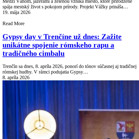
Medzi Váhom, jazerami a zeleňou vzniká miesto, ktoré prirodzene
spája mestský život s pokojom prírody. Projekt Vážky prináša…
19. mája 2026
Read More
Gypsy day v Trenčíne už dnes: Zažite
unikátne spojenie rómskeho rapu a
tradičného cimbalu
Trenčín sa dnes, 8. apríla 2026, ponorí do tónov súčasnej aj tradičnej
rómskej hudby. V rámci podujatia Gypsy…
8. apríla 2026