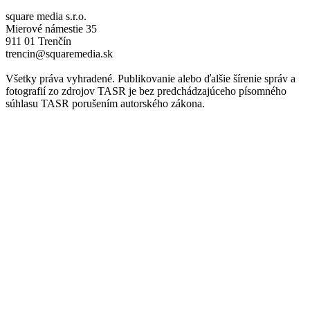
square media s.r.o.
Mierové námestie 35
911 01 Trenčín
trencin@squaremedia.sk
Všetky práva vyhradené. Publikovanie alebo ďalšie šírenie správ a
fotografií zo zdrojov TASR je bez predchádzajúceho písomného
súhlasu TASR porušením autorského zákona.