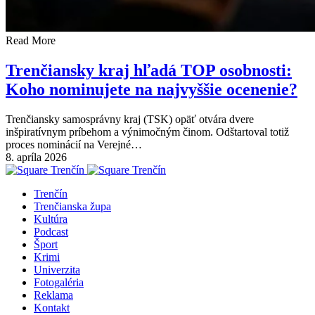
Read More
Trenčiansky kraj hľadá TOP osobnosti:
Koho nominujete na najvyššie ocenenie?
Trenčiansky samosprávny kraj (TSK) opäť otvára dvere
inšpiratívnym príbehom a výnimočným činom. Odštartoval totiž
proces nominácií na Verejné…
8. apríla 2026
Trenčín
Trenčianska župa
Kultúra
Podcast
Šport
Krimi
Univerzita
Fotogaléria
Reklama
Kontakt