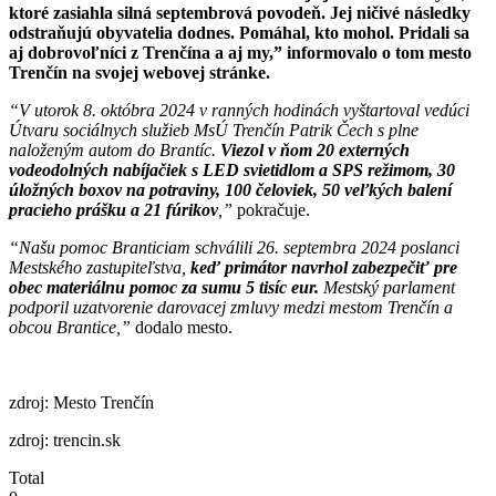
ktoré zasiahla silná septembrová povodeň. Jej ničivé následky
odstraňujú obyvatelia dodnes. Pomáhal, kto mohol. Pridali sa
aj dobrovoľníci z Trenčína a aj my,” informovalo o tom mesto
Trenčín na svojej webovej stránke.
“V utorok 8. októbra 2024 v ranných hodinách vyštartoval vedúci
Útvaru sociálnych služieb MsÚ Trenčín Patrik Čech s plne
naloženým autom do Brantíc.
Viezol v ňom 20 externých
vodeodolných nabíjačiek s LED svietidlom a SPS režimom, 30
úložných boxov na potraviny, 100 čeloviek, 50 veľkých balení
pracieho prášku a 21 fúrikov
,”
pokračuje.
“Našu pomoc Branticiam schválili 26. septembra 2024 poslanci
Mestského zastupiteľstva,
keď primátor navrhol zabezpečiť pre
obec materiálnu pomoc za sumu 5 tisíc eur.
Mestský parlament
podporil uzatvorenie darovacej zmluvy medzi mestom Trenčín a
obcou Brantice,”
dodalo mesto.
zdroj: Mesto Trenčín
zdroj: trencin.sk
Total