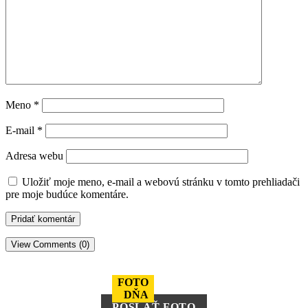
Meno
*
E-mail
*
Adresa webu
Uložiť moje meno, e-mail a webovú stránku v tomto prehliadači
pre moje budúce komentáre.
View Comments (0)
FOTO
DŇA
POSLAŤ FOTO