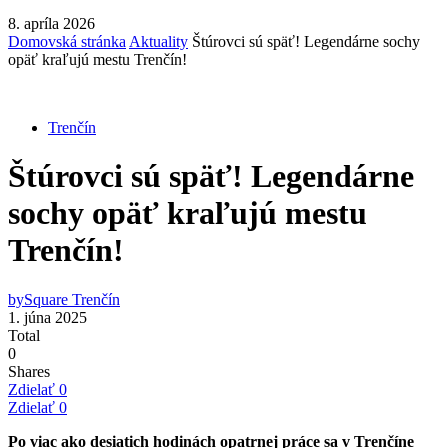
8. apríla 2026
Domovská stránka
Aktuality
Štúrovci sú späť! Legendárne sochy
opäť kraľujú mestu Trenčín!
Trenčín
Štúrovci sú späť! Legendárne
sochy opäť kraľujú mestu
Trenčín!
by
Square Trenčín
1. júna 2025
Total
0
Shares
Zdielať
0
Zdielať
0
Po viac ako desiatich hodinách opatrnej práce sa v Trenčíne