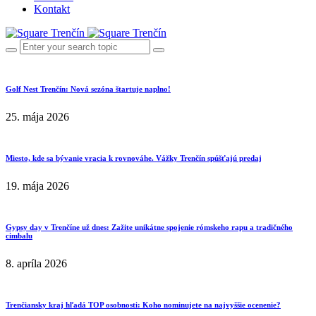
Kontakt
Golf Nest Trenčín: Nová sezóna štartuje naplno!
25. mája 2026
Miesto, kde sa bývanie vracia k rovnováhe. Vážky Trenčín spúšťajú predaj
19. mája 2026
Gypsy day v Trenčíne už dnes: Zažite unikátne spojenie rómskeho rapu a tradičného
cimbalu
8. apríla 2026
Trenčiansky kraj hľadá TOP osobnosti: Koho nominujete na najvyššie ocenenie?