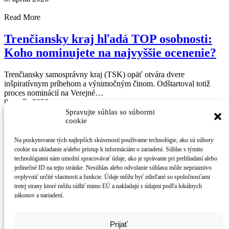
Read More
Trenčiansky kraj hľadá TOP osobnosti:
Koho nominujete na najvyššie ocenenie?
Trenčiansky samosprávny kraj (TSK) opäť otvára dvere
inšpiratívnym príbehom a výnimočným činom. Odštartoval totiž
proces nominácií na Verejné…
8. apríla 2026
Spravujte súhlas so súbormi
cookie
Trenčín
Trenčianska župa
Na poskytovanie tých najlepších skúseností používame technológie, ako sú súbory
Kultúra
cookie na ukladanie a/alebo prístup k informáciám o zariadení. Súhlas s týmito
Podcast
technológiami nám umožní spracovávať údaje, ako je správanie pri prehliadaní alebo
Šport
jedinečné ID na tejto stránke. Nesúhlas alebo odvolanie súhlasu môže nepriaznivo
Krimi
ovplyvniť určité vlastnosti a funkcie. Údaje môžu byť zdieľané so spoločnosťami
Univerzita
tretej strany ktoré môžu sídliť mimo EÚ a nakladajú s údajmi podľa lokálnych
Fotogaléria
zákonov a nariadení.
Reklama
Kontakt
Prijať
square media s.r.o.