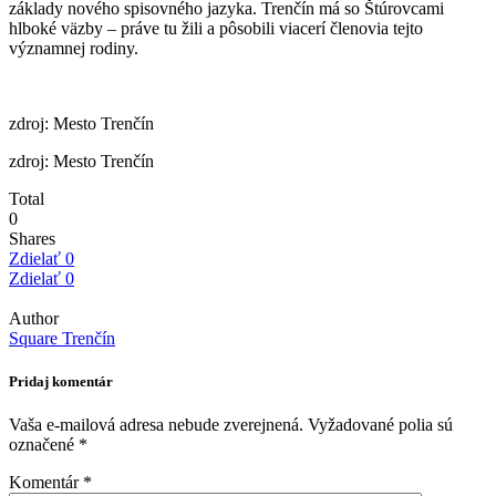
základy nového spisovného jazyka. Trenčín má so Štúrovcami
hlboké väzby – práve tu žili a pôsobili viacerí členovia tejto
významnej rodiny.
zdroj: Mesto Trenčín
zdroj: Mesto Trenčín
Total
0
Shares
Zdielať
0
Zdielať
0
Author
Square Trenčín
Pridaj komentár
Vaša e-mailová adresa nebude zverejnená.
Vyžadované polia sú
označené
*
Komentár
*