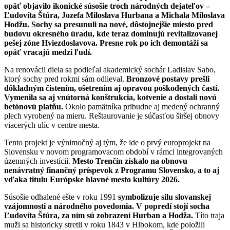
opäť objavilo ikonické súsošie troch národných dejateľov –
Ľudovíta Štúra, Jozefa Miloslava Hurbana a Michala Miloslava
Hodžu. Sochy sa presunuli na nové, dôstojnejšie miesto pred
budovu okresného úradu, kde teraz dominujú revitalizovanej
pešej zóne Hviezdoslavova. Presne rok po ich demontáži sa
opäť vracajú medzi ľudí.
Na renovácii diela sa podieľal akademický sochár Ladislav Sabo,
ktorý sochy pred rokmi sám odlieval.
Bronzové postavy prešli
dôkladným čistením, ošetrením aj opravou poškodených častí.
Vymenila sa aj vnútorná konštrukcia, kotvenie a dostali novú
betónovú platňu.
Okolo pamätníka pribudne aj medený ochranný
plech vyrobený na mieru. Reštaurovanie je súčasťou širšej obnovy
viacerých ulíc v centre mesta.
Tento projekt je výnimočný aj tým, že ide o prvý europrojekt na
Slovensku v novom programovacom období v rámci integrovaných
územných investícií.
Mesto Trenčín získalo na obnovu
nenávratný finančný príspevok z Programu Slovensko, a to aj
vďaka titulu Európske hlavné mesto kultúry 2026.
Súsošie odhalené ešte v roku 1991
symbolizuje silu slovanskej
vzájomnosti a národného povedomia. V popredí stojí socha
Ľudovíta Štúra, za ním sú zobrazení Hurban a Hodža.
Títo traja
muži sa historicky stretli v roku 1843 v Hlbokom, kde položili