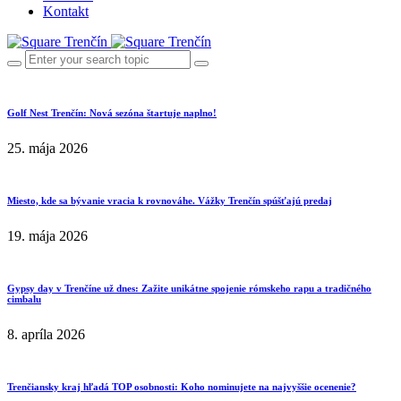
Kontakt
Golf Nest Trenčín: Nová sezóna štartuje naplno!
25. mája 2026
Miesto, kde sa bývanie vracia k rovnováhe. Vážky Trenčín spúšťajú predaj
19. mája 2026
Gypsy day v Trenčíne už dnes: Zažite unikátne spojenie rómskeho rapu a tradičného
cimbalu
8. apríla 2026
Trenčiansky kraj hľadá TOP osobnosti: Koho nominujete na najvyššie ocenenie?