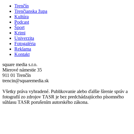
Trenčín
Trenčianska župa
Kultúra
Podcast
Šport
Krimi
Univerzita
Fotogaléria
Reklama
Kontakt
square media s.r.o.
Mierové námestie 35
911 01 Trenčín
trencin@squaremedia.sk
Všetky práva vyhradené. Publikovanie alebo ďalšie šírenie správ a
fotografií zo zdrojov TASR je bez predchádzajúceho písomného
súhlasu TASR porušením autorského zákona.