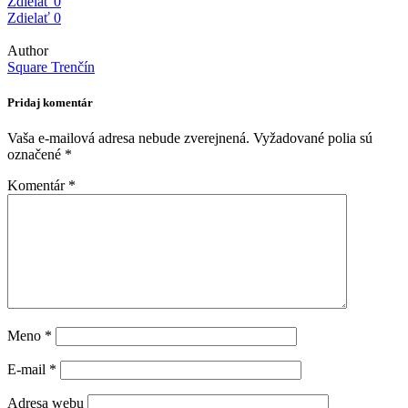
Zdielať
0
Zdielať
0
Author
Square Trenčín
Pridaj komentár
Vaša e-mailová adresa nebude zverejnená.
Vyžadované polia sú
označené
*
Komentár
*
Meno
*
E-mail
*
Adresa webu