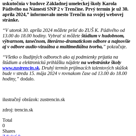
uskutočnia v budove Základnej umeleckej školy Karola
Pádivého na Námestí SNP 2 v Trenčíne. Prvý termín je už 30.
apríla 2024,” informovalo mesto Trenčín na svojej webovej
stránke.
“V utorok 30. apríla 2024 môžete prísť do ZUŠ K. Pádivého od
13.00 do 18.00 hodiny. Vybrať si môžete
štúdium v hudobnom,
výtvarnom, tanečnom, literárno-dramatickom odbore a najnovšie
aj v odbore audio-vizuálna a multimediálna tvorba,
”
pokračuje.
“Všetko o študijných odboroch ako aj podmienky prijatia na
štúdium a elektronickú prihlášku nájdete
na webstránke školy
www.zustrencin.sk
.
Druhý termín prijímacích talentových skúšok
bude v stredu 15. mája 2024 v rovnakom čase od 13.00 do 18.00
hodiny,”
dodalo.
ilustračný obrázok: zustrencin.sk
zdroj: trencin.sk
Total
0
Shares