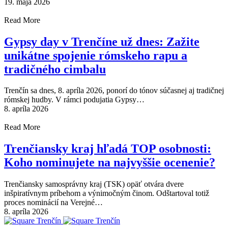
19. mája 2026
Read More
Gypsy day v Trenčíne už dnes: Zažite
unikátne spojenie rómskeho rapu a
tradičného cimbalu
Trenčín sa dnes, 8. apríla 2026, ponorí do tónov súčasnej aj tradičnej
rómskej hudby. V rámci podujatia Gypsy…
8. apríla 2026
Read More
Trenčiansky kraj hľadá TOP osobnosti:
Koho nominujete na najvyššie ocenenie?
Trenčiansky samosprávny kraj (TSK) opäť otvára dvere
inšpiratívnym príbehom a výnimočným činom. Odštartoval totiž
proces nominácií na Verejné…
8. apríla 2026