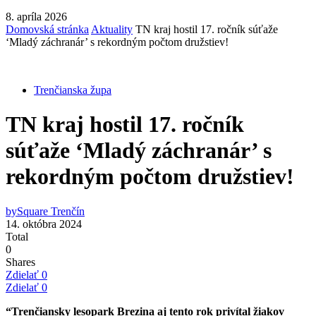
8. apríla 2026
Domovská stránka
Aktuality
TN kraj hostil 17. ročník súťaže
‘Mladý záchranár’ s rekordným počtom družstiev!
Trenčianska župa
TN kraj hostil 17. ročník
súťaže ‘Mladý záchranár’ s
rekordným počtom družstiev!
by
Square Trenčín
14. októbra 2024
Total
0
Shares
Zdielať
0
Zdielať
0
“Trenčiansky lesopark Brezina aj tento rok privítal žiakov