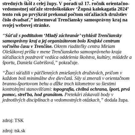
stredných škôl z celej župy. V poradí už 17. ročník orientačno-
vedomostnej súťaže stredoškolákov ‘Župná kalokagatia 2024’
tento rok po prvýkrát prekonal počtom súťažiacich družstiev
číslo dvadsať,” informoval Trenčiansky samosprávny kraj na
svojej webovej stránke.
“
Súťaž s podtitulom ‘Mladý záchranár’ vyhlásil Trenčiansky
samosprávny kraj a jej organizátorom bolo Krajské centrum
voľného času v Trenčíne.
Okrem riaditeľky centra Miriam
Olešákovej prišla v mene Trenčianskeho samosprávneho kraja
súťažiacich pozdraviť vedúca oddelenia školstva, kultúry, mládeže a
športu, Daniela Gabrišová,”
pokračuje.
“Žiaci súťažili v päťčlenných zmiešaných družstvách, pričom v
každom boli minimálne dve dievčatá. Sily si zmerali v orientačnom
branno-športovom behu o dĺžke troch kilometrov so šiestimi
kontrolnými stanovišťami:
topografia, civilná ochrana, šport, prvá
pomoc, streľba, hod granátom.
Pretekári získavali body v
jednotlivých disciplínach a vedomostných otázkach,”
dodala župa.
zdroj: TSK
zdroj: tsk.sk