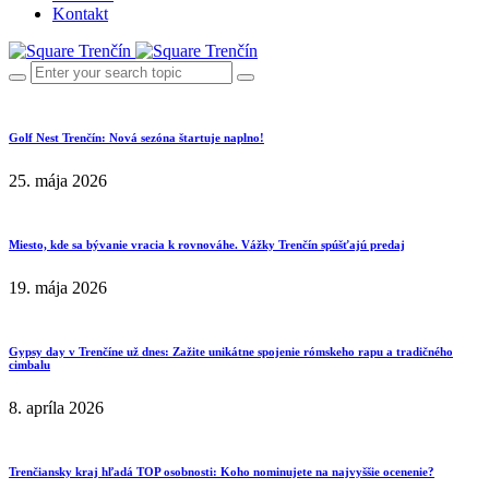
Kontakt
Golf Nest Trenčín: Nová sezóna štartuje naplno!
25. mája 2026
Miesto, kde sa bývanie vracia k rovnováhe. Vážky Trenčín spúšťajú predaj
19. mája 2026
Gypsy day v Trenčíne už dnes: Zažite unikátne spojenie rómskeho rapu a tradičného
cimbalu
8. apríla 2026
Trenčiansky kraj hľadá TOP osobnosti: Koho nominujete na najvyššie ocenenie?