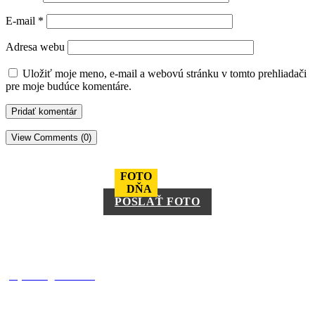
E-mail
*
Adresa webu
Uložiť moje meno, e-mail a webovú stránku v tomto prehliadači
pre moje budúce komentáre.
View Comments (0)
FOTO
DŇA
POSLAŤ FOTO
square_trencin