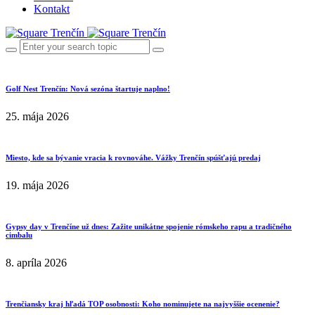
Kontakt
Golf Nest Trenčín: Nová sezóna štartuje naplno!
25. mája 2026
Miesto, kde sa bývanie vracia k rovnováhe. Vážky Trenčín spúšťajú predaj
19. mája 2026
Gypsy day v Trenčíne už dnes: Zažite unikátne spojenie rómskeho rapu a tradičného
cimbalu
8. apríla 2026
Trenčiansky kraj hľadá TOP osobnosti: Koho nominujete na najvyššie ocenenie?