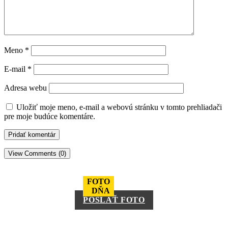
Meno
*
E-mail
*
Adresa webu
Uložiť moje meno, e-mail a webovú stránku v tomto prehliadači
pre moje budúce komentáre.
View Comments (0)
FOTO
DŇA
POSLAŤ FOTO