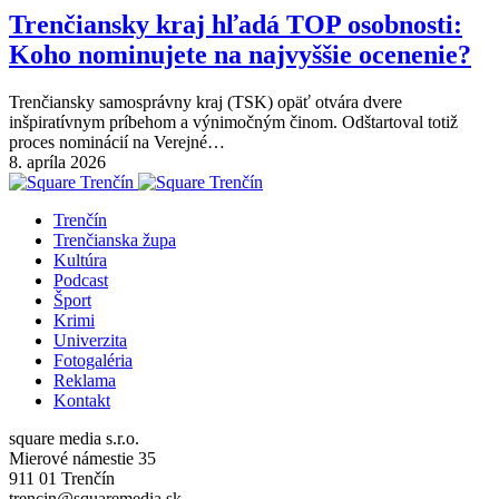
Trenčiansky kraj hľadá TOP osobnosti:
Koho nominujete na najvyššie ocenenie?
Trenčiansky samosprávny kraj (TSK) opäť otvára dvere
inšpiratívnym príbehom a výnimočným činom. Odštartoval totiž
proces nominácií na Verejné…
8. apríla 2026
Trenčín
Trenčianska župa
Kultúra
Podcast
Šport
Krimi
Univerzita
Fotogaléria
Reklama
Kontakt
square media s.r.o.
Mierové námestie 35
911 01 Trenčín
trencin@squaremedia.sk