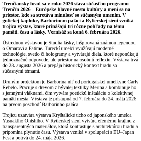
Trenčiansky hrad sa v roku 2026 stáva súčasťou programu
Trenčín 2026 – Európske hlavné mesto kultúry a mení sa na
priestor, kde sa stretáva minulosť so súčasným umením. V
gotickej kaplnke, Barborinom paláci a Rytierskej sieni vzniká
trojica výstav, ktoré prinášajú tri rôzne pohľady na tému
pamäti, času a lásky. Vernisáž sa koná 6. februára 2026.
Ústrednou výstavou je Studňa lásky, inšpirovaná známou legendou
o Omarovi a Fatime. Tureckí umelci využívajú moderné
technológie, svetlo či hologramy a vytvárajú diela, ktoré neponúkajú
jednoznačné odpovede, ale priestor na osobnú reflexiu. Výstava trvá
do 28. augusta 2026 a prepája historický kontext hradu so
súčasnými témami.
Druhým projektom je Barborina niť od portugalskej umelkyne Carly
Rebelo. Pracuje s drevom z bývalej textilky Merina a kombinuje ho
s jemnými vláknami, čím vytvára poetickú inštaláciu o kolektívnej
pamäti mesta. Výstava je prístupná od 7. februára do 24. mája 2026
na prvom poschodí Barborinho paláca.
Trojicu uzatvára výstava Kryštalické ticho od japonského umelca
Yasuakiho Onishiho. V Rytierskej sieni vytvára efemérnu krajinu z
transparentných materiálov, ktorá kontrastuje s architektúrou hradu a
pripomína plynutie času. Výstava vzniká v spolupráci s EU–Japan
Fest a potrvá do 24. mája 2026.