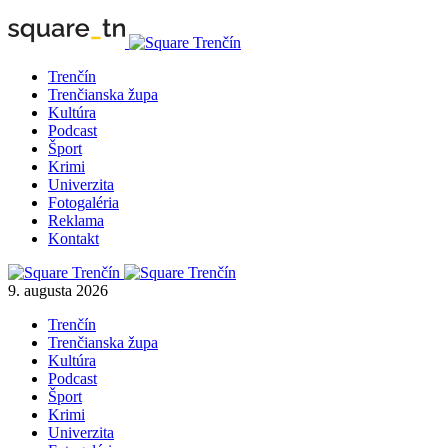
Trenčín
Trenčianska župa
Kultúra
Podcast
Šport
Krimi
Univerzita
Fotogaléria
Reklama
Kontakt
9. augusta 2026
Trenčín
Trenčianska župa
Kultúra
Podcast
Šport
Krimi
Univerzita