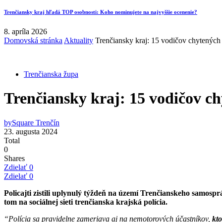
Trenčiansky kraj hľadá TOP osobnosti: Koho nominujete na najvyššie ocenenie?
8. apríla 2026
Domovská stránka
Aktuality
Trenčiansky kraj: 15 vodičov chytených s
Trenčianska župa
Trenčiansky kraj: 15 vodičov ch
by
Square Trenčín
23. augusta 2024
Total
0
Shares
Zdielať
0
Zdielať
0
Policajti zistili uplynulý týždeň na území Trenčianskeho samos
tom na sociálnej sieti trenčianska krajská polícia.
“Polícia sa pravidelne zameriava aj na nemotorových účastníkov,
kt