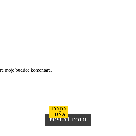
pre moje budúce komentáre.
FOTO
DŇA
POSLAŤ FOTO