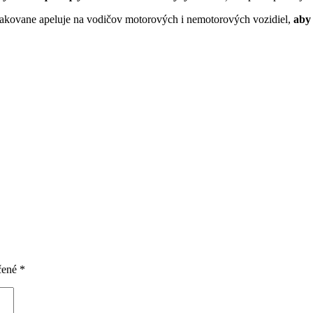
 opakovane apeluje na vodičov motorových i nemotorových vozidiel,
aby 
čené
*