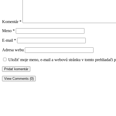
Komentár
*
Meno
*
E-mail
*
Adresa webu
Uložiť moje meno, e-mail a webovú stránku v tomto prehliadači 
View Comments (0)