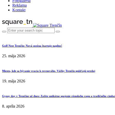
Fotogaléria
Reklama
Kontakt
Golf Nest Trenčín: Nová sezóna štartuje naplno!
25. mája 2026
Miesto, kde sa bývanie vracia k rovnováhe. Vážky Trenčín spúšťajú predaj
19. mája 2026
Gypsy day v Trenčíne už dnes: Zažite unikátne spojenie rómskeho rapu a tradičného cimba
8. apríla 2026