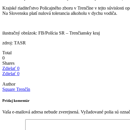
Krajské riaditeľstvo Policajného zboru v Trenčíne v tejto súvislosti
Na Slovensku platí nulová tolerancia alkoholu v dychu vodiča.
ilustračný obrázok: FB/Polícia SR – Trenčiansky kraj
zdroj: TASR
Total
0
Shares
Zdielať
0
Zdielať
0
Author
Square Trenčín
Pridaj komentár
Vaša e-mailová adresa nebude zverejnená.
Vyžadované polia sú ozna