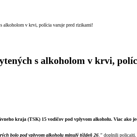
 alkoholom v krvi, polícia varuje pred rizikami!
ytených s alkoholom v krvi, políc
právneho kraja (TSK) 15 vodičov pod vplyvom alkoholu. Viac ako j
orých bolo pod vplyvom alkoholu minulý týždeň 26
,”
doplnili policajti.