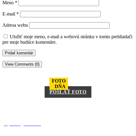
Meno
*
E-mail
*
Adresa webu
Uložiť moje meno, e-mail a webovú stránku v tomto prehliadači
pre moje budúce komentáre.
View Comments (0)
FOTO
DŇA
POSLAŤ FOTO
square_trencin