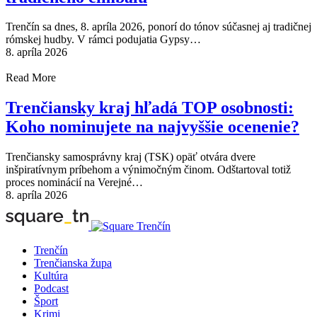
Trenčín sa dnes, 8. apríla 2026, ponorí do tónov súčasnej aj tradičnej
rómskej hudby. V rámci podujatia Gypsy…
8. apríla 2026
Read More
Trenčiansky kraj hľadá TOP osobnosti:
Koho nominujete na najvyššie ocenenie?
Trenčiansky samosprávny kraj (TSK) opäť otvára dvere
inšpiratívnym príbehom a výnimočným činom. Odštartoval totiž
proces nominácií na Verejné…
8. apríla 2026
Trenčín
Trenčianska župa
Kultúra
Podcast
Šport
Krimi