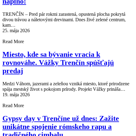
naplno!
TRENČÍN – Pred pár rokmi zarastená, opustená plocha pokrytá
divou trávou a náletovými drevinami. Dnes živé zelené centrum,
kam…
25. mája 2026
Read More
Miesto, kde sa bývanie vracia k
rovnováhe. Vážky Trenčín spúšťajú
predaj
Medzi Váhom, jazerami a zeleňou vzniká miesto, ktoré prirodzene
spája mestský život s pokojom prírody. Projekt Vážky prináša…
19. mája 2026
Read More
Gypsy day v Trenčíne už dnes: Zažite
unikátne spojenie rómskeho rapu a
tradičného cimbalu