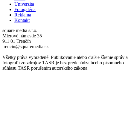
Univerzita
Fotogaléria
Reklama
Kontakt
square media s.r.o.
Mierové námestie 35
911 01 Trenčín
trencin@squaremedia.sk
Všetky práva vyhradené. Publikovanie alebo ďalšie šírenie správ a
fotografií zo zdrojov TASR je bez predchádzajúceho písomného
súhlasu TASR porušením autorského zákona.