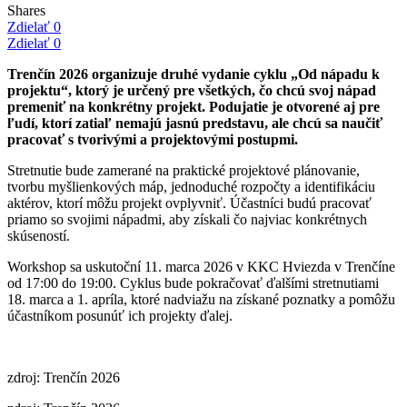
Shares
Zdielať
0
Zdielať
0
Trenčín 2026 organizuje druhé vydanie cyklu „Od nápadu k
projektu“, ktorý je určený pre všetkých, čo chcú svoj nápad
premeniť na konkrétny projekt. Podujatie je otvorené aj pre
ľudí, ktorí zatiaľ nemajú jasnú predstavu, ale chcú sa naučiť
pracovať s tvorivými a projektovými postupmi.
Stretnutie bude zamerané na praktické projektové plánovanie,
tvorbu myšlienkových máp, jednoduché rozpočty a identifikáciu
aktérov, ktorí môžu projekt ovplyvniť. Účastníci budú pracovať
priamo so svojimi nápadmi, aby získali čo najviac konkrétnych
skúseností.
Workshop sa uskutoční 11. marca 2026 v KKC Hviezda v Trenčíne
od 17:00 do 19:00. Cyklus bude pokračovať ďalšími stretnutiami
18. marca a 1. apríla, ktoré nadviažu na získané poznatky a pomôžu
účastníkom posunúť ich projekty ďalej.
zdroj: Trenčín 2026