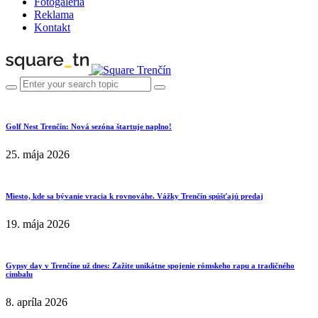
Fotogaléria
Reklama
Kontakt
Golf Nest Trenčín: Nová sezóna štartuje naplno!
25. mája 2026
Miesto, kde sa bývanie vracia k rovnováhe. Vážky Trenčín spúšťajú predaj
19. mája 2026
Gypsy day v Trenčíne už dnes: Zažite unikátne spojenie rómskeho rapu a tradičného
cimbalu
8. apríla 2026