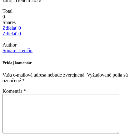
zdroj: Trenčín 2026
Total
0
Shares
Zdielať
0
Zdielať
0
Author
Square Trenčín
Pridaj komentár
Vaša e-mailová adresa nebude zverejnená.
Vyžadované polia sú
označené
*
Komentár
*