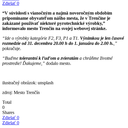
Zdielať
0
“V súvislosti s vianočným a najmä novoročným obdobím
pripomíname obyvateľom nášho mesta, že v Trenčíne je
zakázané používať niektoré pyrotechnické výrobky,”
informovalo mesto Trenčín na svojej webovej stránke.
“Ide o výrobky kategórie F2, F3, P1 a T1.
Výnimkou je len časové
rozmedzie od 31. decembra 20.00 h do 1. januára do 2.00 h.
,”
pokračuje.
“Buďme
tolerantní k ľuďom a zvieratám
a chráňme životné
prostredie! Ďakujeme,”
dodalo mesto.
ilustračný obrázok: unsplash
zdroj: Mesto Trenčín
Total
0
Shares
Zdielať
0
Zdielať
0