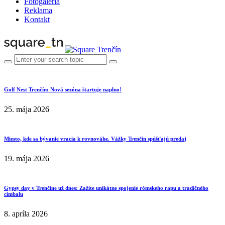
Fotogaléria
Reklama
Kontakt
Golf Nest Trenčín: Nová sezóna štartuje naplno!
25. mája 2026
Miesto, kde sa bývanie vracia k rovnováhe. Vážky Trenčín spúšťajú predaj
19. mája 2026
Gypsy day v Trenčíne už dnes: Zažite unikátne spojenie rómskeho rapu a tradičného
cimbalu
8. apríla 2026