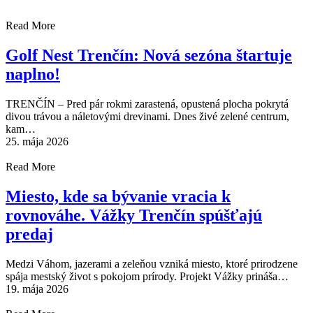
Read More
Golf Nest Trenčín: Nová sezóna štartuje
naplno!
TRENČÍN – Pred pár rokmi zarastená, opustená plocha pokrytá
divou trávou a náletovými drevinami. Dnes živé zelené centrum,
kam…
25. mája 2026
Read More
Miesto, kde sa bývanie vracia k
rovnováhe. Vážky Trenčín spúšťajú
predaj
Medzi Váhom, jazerami a zeleňou vzniká miesto, ktoré prirodzene
spája mestský život s pokojom prírody. Projekt Vážky prináša…
19. mája 2026