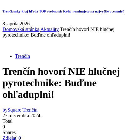
Trenčiansky kraj hľadá TOP osobnosti: Koho nominujete na najvyššie ocenenie?
8. apríla 2026
Domovská stránka
Aktuality
Trenčín hovorí NIE hlučnej
pyrotechnike: Buďme ohľaduplní!
Trenčín
Trenčín hovorí NIE hlučnej
pyrotechnike: Buďme
ohľaduplní!
by
Square Trenčín
27. decembra 2024
Total
0
Shares
Zdielať
0