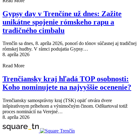
Read More
Gypsy day v Trenčíne už dnes: Zažite
unikátne spojenie rómskeho rapu a
tradičného cimbalu
Trenčín sa dnes, 8. apríla 2026, ponorí do tónov súčasnej aj tradičnej
rómskej hudby. V rámci podujatia Gypsy…
8. apríla 2026
Read More
Trenčiansky kraj hľadá TOP osobnosti:
Koho nominujete na najvyššie ocenenie?
Trenčiansky samosprávny kraj (TSK) opäť otvára dvere
inšpiratívnym príbehom a výnimočným činom. Odštartoval totiž
proces nominácií na Verejné…
8. apríla 2026