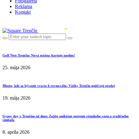
Fotogaléria
Reklama
Kontakt
Golf Nest Trenčín: Nová sezóna štartuje naplno!
25. mája 2026
Miesto, kde sa bývanie vracia k rovnováhe. Vážky Trenčín spúšťajú predaj
19. mája 2026
Gypsy day v Trenčíne už dnes: Zažite unikátne spojenie rómskeho rapu a tradičného
cimbalu
8. apríla 2026