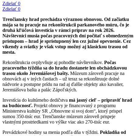
Zdielať
0
Zdielať
0
Trenčiansky hrad prechádza výraznou obnovou. Od začiatku
mája sa tu pracuje na rekonštrukcii parkanového múru, čo je
druhá kľúčová investícia v rámci príprav na rok 2026.
Návštevníci musia počas pracovných dní počítať s obmedzeným
prístupom – hrad je sprístupnený len cez južné opevnenie. Cez
víkendy a sviatky je však vstup možný aj klasickou trasou od
mesta.
Rekonštrukcia ovplyvňuje aj pohodlie návštevníkov.
Počas
pracovného týždňa sa do hradu dostanete len obchádzkovou
trasou okolo Jeremiášovej bašty.
Múzeum zároveň pracuje na
obnovách aj v iných častiach – už teraz sa rekonštruuje dolné
nádvorie a postupne prídu na rad aj ďalšie objekty ako kavalier,
Jeremiášova bašta a palác Zápoľských.
Investícia do kultúrneho dedičstva
má jasný cieľ – pripraviť hrad
na budúcnosť.
Projekt obnovy je financovaný z programu
Ministerstva kultúry SR „Obnovme si svoj dom“, ktorý prispel
sumou 350-tisíc eur. Trenčianske múzeum zároveň prispeje
vlastnými prostriedkami vo výške viac ako 270-tisíc eur.
Prevádzkové hodiny sa menia podľa dňa v týždni.
Pokladňa od