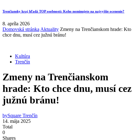
Trenčiansky kraj hľadá TOP osobnosti: Koho nominujete na najvyššie ocenenie?
8. apríla 2026
Domovská stránka
Aktuality
Zmeny na Trenčianskom hrade: Kto
chce dnu, musí cez južnú bránu!
Kultúra
Trenčín
Zmeny na Trenčianskom
hrade: Kto chce dnu, musí cez
južnú bránu!
by
Square Trenčín
14. mája 2025
Total
0
Shares