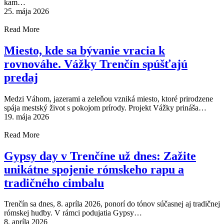
kam…
25. mája 2026
Read More
Miesto, kde sa bývanie vracia k
rovnováhe. Vážky Trenčín spúšťajú
predaj
Medzi Váhom, jazerami a zeleňou vzniká miesto, ktoré prirodzene
spája mestský život s pokojom prírody. Projekt Vážky prináša…
19. mája 2026
Read More
Gypsy day v Trenčíne už dnes: Zažite
unikátne spojenie rómskeho rapu a
tradičného cimbalu
Trenčín sa dnes, 8. apríla 2026, ponorí do tónov súčasnej aj tradičnej
rómskej hudby. V rámci podujatia Gypsy…
8. apríla 2026