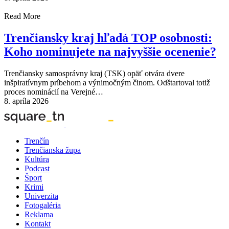
Read More
Trenčiansky kraj hľadá TOP osobnosti:
Koho nominujete na najvyššie ocenenie?
Trenčiansky samosprávny kraj (TSK) opäť otvára dvere
inšpiratívnym príbehom a výnimočným činom. Odštartoval totiž
proces nominácií na Verejné…
8. apríla 2026
Trenčín
Trenčianska župa
Kultúra
Podcast
Šport
Krimi
Univerzita
Fotogaléria
Reklama
Kontakt