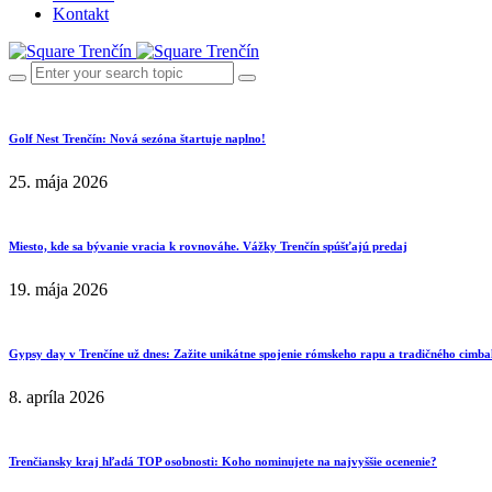
Kontakt
Golf Nest Trenčín: Nová sezóna štartuje naplno!
25. mája 2026
Miesto, kde sa bývanie vracia k rovnováhe. Vážky Trenčín spúšťajú predaj
19. mája 2026
Gypsy day v Trenčíne už dnes: Zažite unikátne spojenie rómskeho rapu a tradičného cimba
8. apríla 2026
Trenčiansky kraj hľadá TOP osobnosti: Koho nominujete na najvyššie ocenenie?