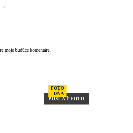
pre moje budúce komentáre.
FOTO
DŇA
POSLAŤ FOTO