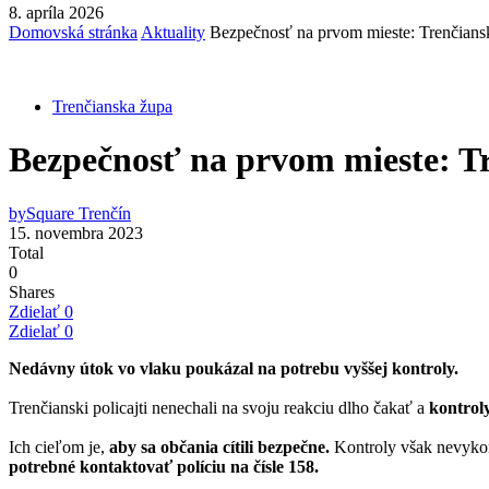
8. apríla 2026
Domovská stránka
Aktuality
Bezpečnosť na prvom mieste: Trenčianski 
Trenčianska župa
Bezpečnosť na prvom mieste: Tre
by
Square Trenčín
15. novembra 2023
Total
0
Shares
Zdielať
0
Zdielať
0
Nedávny útok vo vlaku poukázal na potrebu vyššej kontroly.
Trenčianski policajti nenechali na svoju reakciu dlho čakať a
kontroly
Ich cieľom je,
aby sa občania cítili bezpečne.
Kontroly však nevyko
potrebné kontaktovať políciu na čísle 158.