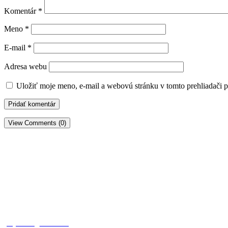
Komentár
*
Meno
*
E-mail
*
Adresa webu
Uložiť moje meno, e-mail a webovú stránku v tomto prehliadači 
View Comments (0)
square_trencin